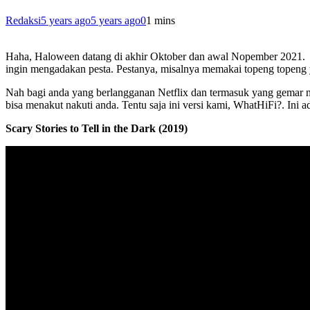
Redaksi
5 years ago
5 years ago
0
1 mins
Haha, Haloween datang di akhir Oktober dan awal Nopember 2021. In
ingin mengadakan pesta. Pestanya, misalnya memakai topeng topeng 
Nah bagi anda yang berlangganan Netflix dan termasuk yang gemar no
bisa menakut nakuti anda. Tentu saja ini versi kami, WhatHiFi?. Ini a
Scary Stories to Tell in the Dark (2019)