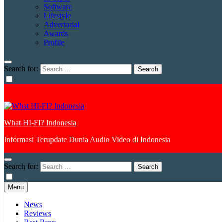
Software
Lifestyle
Advertorial
Awards
Profile
Search for:
What HI-FI? Indonesia
Informasi Terupdate Dunia Audio Video di Indonesia
Search for:
Menu
News
Reviews