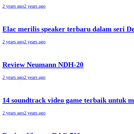
2 years ago
2 years ago
Elac merilis speaker terbaru dalam seri D
2 years ago
2 years ago
Review Neumann NDH-20
2 years ago
2 years ago
14 soundtrack video game terbaik untuk 
2 years ago
2 years ago