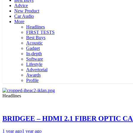
Best Buys
Advice
New Product
Car Audio
More
Headlines
FIRST TESTS
Best Buys
Acoustic
Gadget
In-depth
Software
Lifestyle
Advertorial
Awards
Profile
Headlines
BRIDGEE – HDMI 2.1 FIBER OPTIC C
1 year ago
1 year ago