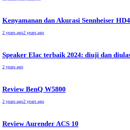
Kenyamanan dan Akurasi Sennheiser HD
2 years ago
2 years ago
Speaker Elac terbaik 2024: diuji dan diula
2 years ago
Review BenQ W5800
2 years ago
2 years ago
Review Aurender ACS 10