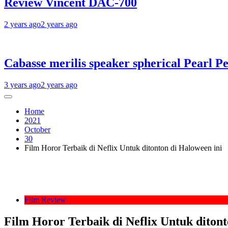
Review Vincent DAC-700
2 years ago
2 years ago
Cabasse merilis speaker spherical Pearl Pe
3 years ago
2 years ago
Home
2021
October
30
Film Horor Terbaik di Neflix Untuk ditonton di Haloween ini
Film Review
Film Horor Terbaik di Neflix Untuk ditont