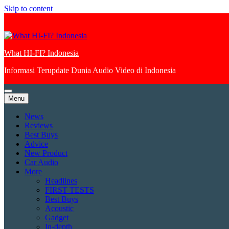
Skip to content
What HI-FI? Indonesia
Informasi Terupdate Dunia Audio Video di Indonesia
Menu
News
Reviews
Best Buys
Advice
New Product
Car Audio
More
Headlines
FIRST TESTS
Best Buys
Acoustic
Gadget
In-depth