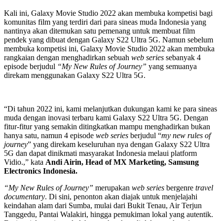
Kali ini, Galaxy Movie Studio 2022 akan membuka kompetisi bagi
komunitas film yang terdiri dari para sineas muda Indonesia yang
nantinya akan ditemukan satu pemenang untuk membuat film
pendek yang dibuat dengan Galaxy S22 Ultra 5G. Namun sebelum
membuka kompetisi ini, Galaxy Movie Studio 2022 akan membuka
rangkaian dengan menghadirkan sebuah
web series
sebanyak 4
episode berjudul
“My New Rules of Journey”
yang semuanya
direkam menggunakan Galaxy S22 Ultra 5G.
“Di tahun 2022 ini, kami melanjutkan dukungan kami ke para sineas
muda dengan inovasi terbaru kami Galaxy S22 Ultra 5G. Dengan
fitur-fitur yang semakin ditingkatkan mampu menghadirkan bukan
hanya satu, namun 4 episode
web series
berjudul “
my new rules of
journey
” yang direkam keseluruhan nya dengan Galaxy S22 Ultra
5G dan dapat dinikmati masyarakat Indonesia melaui platform
Vidio.,” kata
Andi Airin, Head of MX Marketing, Samsung
Electronics Indonesia.
“My New Rules of Journey”
merupakan
web series
bergenre
travel
documentary
. Di sini, penonton akan diajak untuk menjelajahi
keindahan alam dari Sumba, mulai dari Bukit Tenau, Air Terjun
Tanggedu, Pantai Walakiri, hingga pemukiman lokal yang autentik.