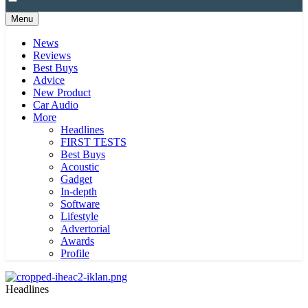
Menu
News
Reviews
Best Buys
Advice
New Product
Car Audio
More
Headlines
FIRST TESTS
Best Buys
Acoustic
Gadget
In-depth
Software
Lifestyle
Advertorial
Awards
Profile
Headlines