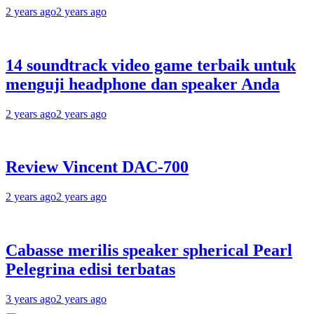
2 years ago
2 years ago
14 soundtrack video game terbaik untuk
menguji headphone dan speaker Anda
2 years ago
2 years ago
Review Vincent DAC-700
2 years ago
2 years ago
Cabasse merilis speaker spherical Pearl
Pelegrina edisi terbatas
3 years ago
2 years ago