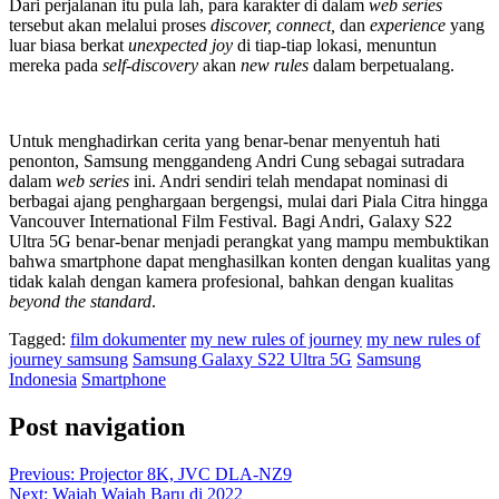
Dari perjalanan itu pula lah, para karakter di dalam
web series
tersebut akan melalui proses
discover, connect,
dan
experience
yang
luar biasa berkat
unexpected joy
di tiap-tiap lokasi, menuntun
mereka pada
self-discovery
akan
new rules
dalam berpetualang.
Untuk menghadirkan cerita yang benar-benar menyentuh hati
penonton, Samsung menggandeng Andri Cung sebagai sutradara
dalam
web series
ini. Andri sendiri telah mendapat nominasi di
berbagai ajang penghargaan bergengsi, mulai dari Piala Citra hingga
Vancouver International Film Festival. Bagi Andri, Galaxy S22
Ultra 5G benar-benar menjadi perangkat yang mampu membuktikan
bahwa smartphone dapat menghasilkan konten dengan kualitas yang
tidak kalah dengan kamera profesional, bahkan dengan kualitas
beyond the standard
.
Tagged:
film dokumenter
my new rules of journey
my new rules of
journey samsung
Samsung Galaxy S22 Ultra 5G
Samsung
Indonesia
Smartphone
Post navigation
Previous:
Projector 8K, JVC DLA-NZ9
Next:
Wajah Wajah Baru di 2022