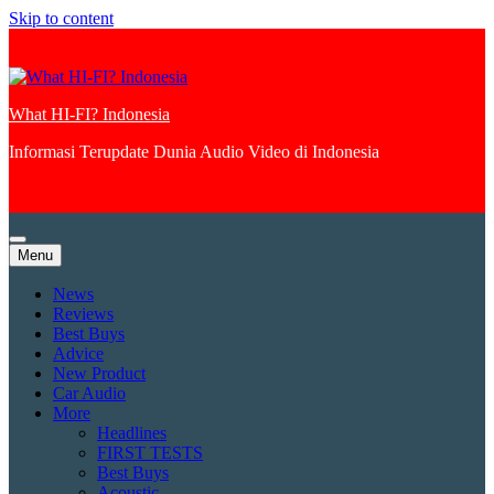
Skip to content
What HI-FI? Indonesia
Informasi Terupdate Dunia Audio Video di Indonesia
Menu
News
Reviews
Best Buys
Advice
New Product
Car Audio
More
Headlines
FIRST TESTS
Best Buys
Acoustic