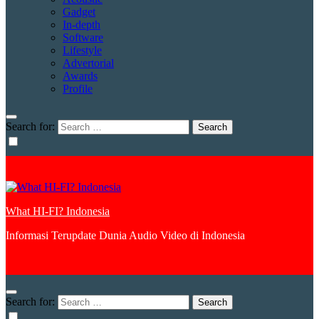
Gadget
In-depth
Software
Lifestyle
Advertorial
Awards
Profile
Search for:
What HI-FI? Indonesia
Informasi Terupdate Dunia Audio Video di Indonesia
Search for: