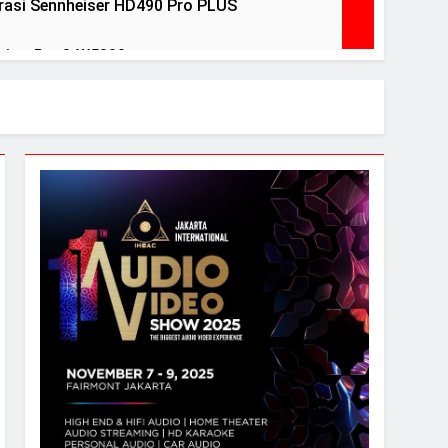
asi Sennheiser HD490 Pro PLUS
view BenQ W5800
ears Ago
ri Debut peraih Awards
ntuk menguji headphone dan speaker Anda
l Pelegrina edisi terbatas