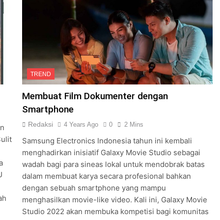
TREND
Membuat Film Dokumenter dengan
Smartphone
Redaksi
4 Years Ago
0
2 Mins
an
ulit
Samsung Electronics Indonesia tahun ini kembali
menghadirkan inisiatif Galaxy Movie Studio sebagai
a
wadah bagi para sineas lokal untuk mendobrak batas
U
dalam membuat karya secara profesional bahkan
dengan sebuah smartphone yang mampu
ah
menghasilkan movie-like video. Kali ini, Galaxy Movie
Studio 2022 akan membuka kompetisi bagi komunitas