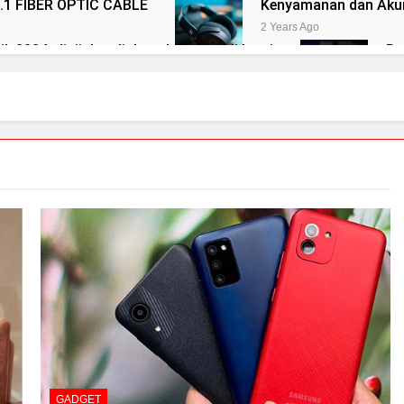
.1 FIBER OPTIC CABLE
Kenyamanan dan Akur
2 Years Ago
k 2024: diuji dan diulas oleh tim ahli kami
Re
2 Y
ACS 10
Elac merilis speaker terbaru dalam se
2 Years Ago
NDH-20
14 soundtrack video game terbaik u
2 Years Ago
AC-700
Cabasse merilis speaker spherical Pear
3 Years Ago
GADGET