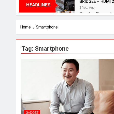
BRIDGEE – HDMI 2
HEADLINES
1 Year Ago
Speaker Elac terbai
2 Years Ago
Review Aurender 
Home
Smartphone
2 Years Ago
Review Neumann 
2 Years Ago
Tag:
Smartphone
Review Vincent D
2 Years Ago
GADGET