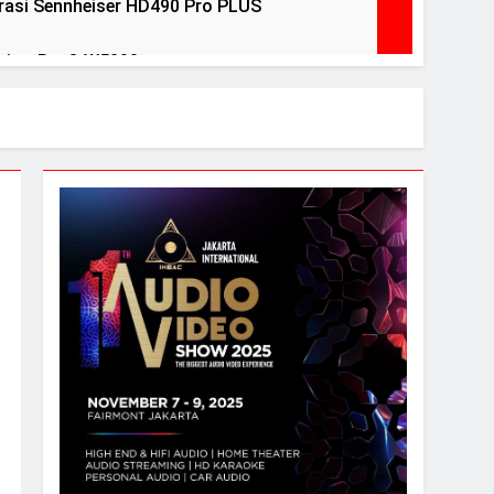
asi Sennheiser HD490 Pro PLUS
view BenQ W5800
ears Ago
ri Debut peraih Awards
ntuk menguji headphone dan speaker Anda
l Pelegrina edisi terbatas