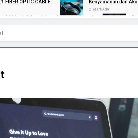
.1 FIBER OPTIC CABLE
Kenyamanan dan Akur
2 Years Ago
k 2024: diuji dan diulas oleh tim ahli kami
Re
2 Y
ACS 10
Elac merilis speaker terbaru dalam se
it
2 Years Ago
NDH-20
14 soundtrack video game terbaik u
2 Years Ago
AC-700
Cabasse merilis speaker spherical Pear
t
3 Years Ago