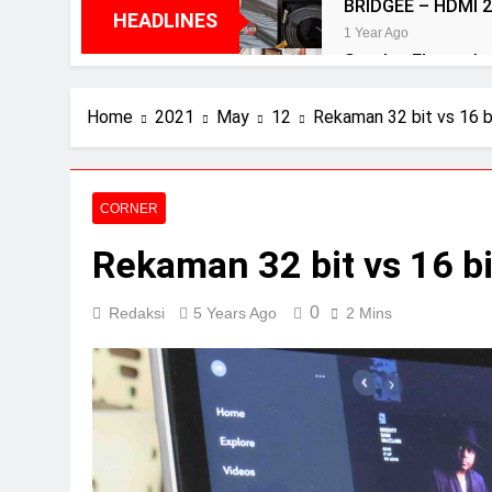
BRIDGEE – HDMI 2
HEADLINES
1 Year Ago
Speaker Elac terbai
2 Years Ago
Review Aurender 
Home
2021
May
12
Rekaman 32 bit vs 16 b
2 Years Ago
Review Neumann 
2 Years Ago
CORNER
Review Vincent D
Rekaman 32 bit vs 16 bi
2 Years Ago
0
Redaksi
5 Years Ago
2 Mins