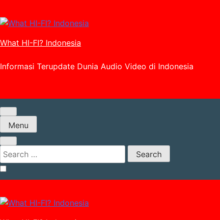
Skip
to
content
What HI-FI? Indonesia
Informasi Terupdate Dunia Audio Video di Indonesia
Menu
Search
for: