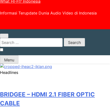
What HI-FI? Indonesia
Informasi Terupdate Dunia Audio Video di Indonesia
Search
for:
Menu
Headlines
BRIDGEE – HDMI 2.1 FIBER OPTIC
CABLE