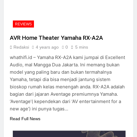
2 Years Ago
Review Neumann NDH-
20
2 Years Ago
REVIEWS
14 soundtrack video game
terbaik untuk menguji
AVR Home Theater Yamaha RX-A2A
headphone dan speaker
2 Years Ago
Anda
Redaksi
4 years ago
0
5 mins
Review Vincent DAC-
700
whathifi.id – Yamaha RX-A2A kami jumpai di Excellent
2 Years Ago
Audio, mal Mangga Dua Jakarta. Ini memang bukan
Cabasse merilis speaker
model yang paling baru dan bukan termahalnya
spherical Pearl Pelegrina
Yamaha, tetapi dia bisa menjadi jantung sistem
edisi terbatas
3 Years Ago
bioskop rumah kelas menengah anda. RX-A2A adalah
bagian dari jajaran Aventage premiumnya Yamaha.
‘Aventage’( kependekan dari ‘AV entertainment for a
new age’) ini punya tugas…
Read Full News