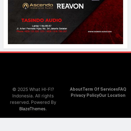
© 2025 What HI-FI?
About
Term Of Services
FAQ
Indonesia. All rights
Privacy Policy
Our Location
reserved. Powered By
.
BlazeThemes