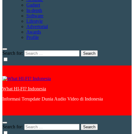
Gadget
In-depth
Software
Lifestyle
Advertorial
Awards
Profile
Search for:
What HI-FI? Indonesia
Informasi Terupdate Dunia Audio Video di Indonesia
Search for: