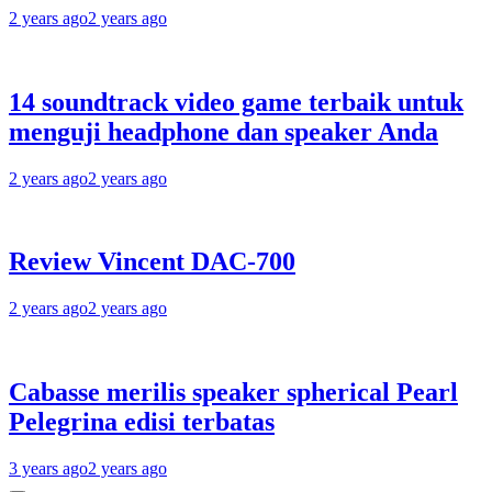
2 years ago
2 years ago
14 soundtrack video game terbaik untuk
menguji headphone dan speaker Anda
2 years ago
2 years ago
Review Vincent DAC-700
2 years ago
2 years ago
Cabasse merilis speaker spherical Pearl
Pelegrina edisi terbatas
3 years ago
2 years ago