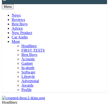
Menu
News
Reviews
Best Buys
Advice
New Product
Car Audio
More
Headlines
FIRST TESTS
Best Buys
Acoustic
Gadget
In-depth
Software
Lifestyle
Advertorial
Awards
Profile
Headlines