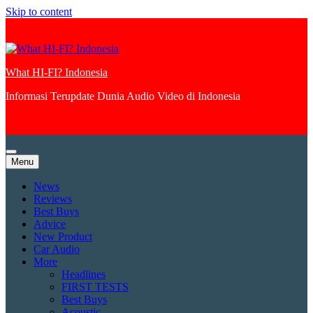
Skip to content
What HI-FI? Indonesia
Informasi Terupdate Dunia Audio Video di Indonesia
Menu
News
Reviews
Best Buys
Advice
New Product
Car Audio
More
Headlines
FIRST TESTS
Best Buys
Acoustic