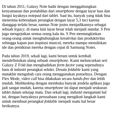
Di tahun 2011, Galaxy Note hadir dengan menggabungkan
kenyamanan dan portabilitas dari
smartphone
dengan layar luas dan
fungsi layaknya
notepad
dari tablet. Saat itu, banyak yang tidak bisa
menerima keberadaan perangkat dengan layar 5,3 inci karena
dianggap terlalu besar, namun Note justru menjadikannya sebagai
sebuah
legacy
, di mana kini layar besar telah menjadi standar. S Pen
juga mengejutkan semua orang kala itu. S Pen memungkinkan
orang-orang untuk menghubungkan kreativitas dan produktivitas
sehingga kapan pun inspirasi muncul, mereka mampu menuliskan
ide dan pemikiran mereka dengan cepat di Samsung Notes.
Pada tahun 2019, sekali lagi, kami berani untuk kembali
mendefinisikan ulang sebuah
smartphone
. Kami meluncurkan seri
Galaxy Z Fold dan menghadirkan
form factor
yang sepenuhnya
baru di industri perangkat seluler. Desain
foldable
kami yang
mutakhir mengubah cara orang menggunakan ponselnya. Dengan
Flex Mode
, video call
bisa dilakukan secara
hands-free
dan lebih
mudah.
Multitasking
dengan membuka banyak jendela aplikasi juga
jadi sangat mudah, karena
smartphone
ini dapat menjadi seukuran
tablet dalam sekejap mata. Dan sekali lagi, industri mengamati hal
ini, dengan banyaknya perusahaan yang mengikuti langkah kami
untuk membuat perangkat
foldable
menjadi suatu hal besar
berikutnya.