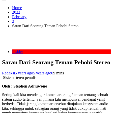
Home
2022
February
2
Saran Dari Seorang Teman Pehobi Stereo
Insider
Saran Dari Seorang Teman Pehobi Stereo
Redaksi
5 years ago
5 years ago
0
9 mins
Sistem stereo penulis
Oleh : Stephen Adijuwono
Sering kali kita mendengar komentar orang / teman tentang sebuah
sistem audio tertentu, yang mana kita mempunyai pendapat yang
berbeda. Tidak jarang komentar tersebut ditujukan ke system audio
kita, sehingga untuk sebagian orang yang tidak cukup rendah hati
untuk menerima komentar (apalagi kalau komentarnya negatif),