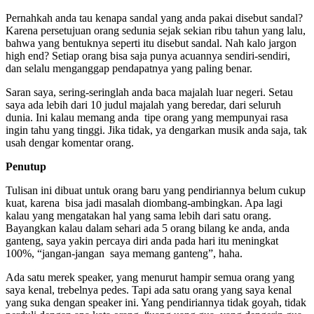
Pernahkah anda tau kenapa sandal yang anda pakai disebut sandal?
Karena persetujuan orang sedunia sejak sekian ribu tahun yang lalu,
bahwa yang bentuknya seperti itu disebut sandal. Nah kalo jargon
high end? Setiap orang bisa saja punya acuannya sendiri-sendiri,
dan selalu menganggap pendapatnya yang paling benar.
Saran saya, sering-seringlah anda baca majalah luar negeri. Setau
saya ada lebih dari 10 judul majalah yang beredar, dari seluruh
dunia. Ini kalau memang anda tipe orang yang mempunyai rasa
ingin tahu yang tinggi. Jika tidak, ya dengarkan musik anda saja, tak
usah dengar komentar orang.
Penutup
Tulisan ini dibuat untuk orang baru yang pendiriannya belum cukup
kuat, karena bisa jadi masalah diombang-ambingkan. Apa lagi
kalau yang mengatakan hal yang sama lebih dari satu orang.
Bayangkan kalau dalam sehari ada 5 orang bilang ke anda, anda
ganteng, saya yakin percaya diri anda pada hari itu meningkat
100%, “jangan-jangan saya memang ganteng”, haha.
Ada satu merek speaker, yang menurut hampir semua orang yang
saya kenal, trebelnya pedes. Tapi ada satu orang yang saya kenal
yang suka dengan speaker ini. Yang pendiriannya tidak goyah, tidak