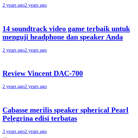
2 years ago
2 years ago
14 soundtrack video game terbaik untuk
menguji headphone dan speaker Anda
2 years ago
2 years ago
Review Vincent DAC-700
2 years ago
2 years ago
Cabasse merilis speaker spherical Pearl
Pelegrina edisi terbatas
3 years ago
2 years ago