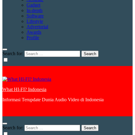
Gadget
In-depth
Software
Lifestyle
Advertorial
Awards
Profile
Search for:
What HI-FI? Indonesia
Informasi Terupdate Dunia Audio Video di Indonesia
Search for: