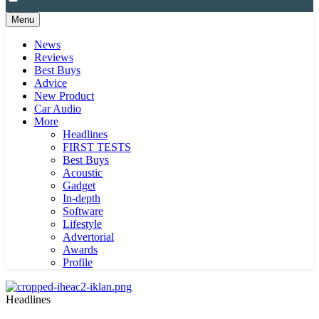
Menu
News
Reviews
Best Buys
Advice
New Product
Car Audio
More
Headlines
FIRST TESTS
Best Buys
Acoustic
Gadget
In-depth
Software
Lifestyle
Advertorial
Awards
Profile
Headlines