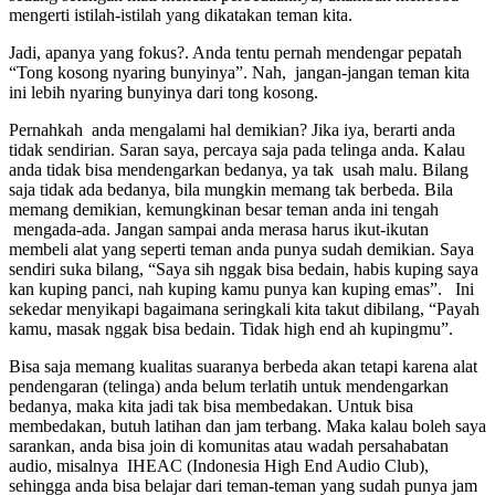
mengerti istilah-istilah yang dikatakan teman kita.
Jadi, apanya yang fokus?. Anda tentu pernah mendengar pepatah
“Tong kosong nyaring bunyinya”. Nah, jangan-jangan teman kita
ini lebih nyaring bunyinya dari tong kosong.
Pernahkah anda mengalami hal demikian? Jika iya, berarti anda
tidak sendirian. Saran saya, percaya saja pada telinga anda. Kalau
anda tidak bisa mendengarkan bedanya, ya tak usah malu. Bilang
saja tidak ada bedanya, bila mungkin memang tak berbeda. Bila
memang demikian, kemungkinan besar teman anda ini tengah
mengada-ada. Jangan sampai anda merasa harus ikut-ikutan
membeli alat yang seperti teman anda punya sudah demikian. Saya
sendiri suka bilang, “Saya sih nggak bisa bedain, habis kuping saya
kan kuping panci, nah kuping kamu punya kan kuping emas”. Ini
sekedar menyikapi bagaimana seringkali kita takut dibilang, “Payah
kamu, masak nggak bisa bedain. Tidak high end ah kupingmu”.
Bisa saja memang kualitas suaranya berbeda akan tetapi karena alat
pendengaran (telinga) anda belum terlatih untuk mendengarkan
bedanya, maka kita jadi tak bisa membedakan. Untuk bisa
membedakan, butuh latihan dan jam terbang. Maka kalau boleh saya
sarankan, anda bisa join di komunitas atau wadah persahabatan
audio, misalnya IHEAC (Indonesia High End Audio Club),
sehingga anda bisa belajar dari teman-teman yang sudah punya jam