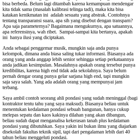
bisa berbeda. Belum lagi ditambah karena kemampuan mendengar
kita tidak sama (masalah kalibrasi telinga tadi), maka kita bisa
katakan kenikmatan ini adalah sesuatu yang abstrak. Contohnya
tentang transparansi suara, apa sih yang disebut dengan transparn?
Apa saja parameternya? Bagaimana mengukurnya, apa satuannya,
apa referensinya, wah ribet. Sampai-sampai kita bertanya, apakah
ini hanya ilusi yang diciptakan.
Anda sebagai penggemar musik, mungkin saja anda punya
kelompok, dimana anda biasa saling tukar informasi. Biasanya ada
orang yang anda anggap lebih senior sehingga setiap perkataannya
anda jadikan kesimpulan. Masalahnya apakah orang tersebut punya
kredibilitas, karena high end tidak ada sekolahnya. Saya belum
pernah dengar orang punya gelar sarjana high end, tapi mungkin
saja saya salah. Yang ada adalah orang yang mempunyai jam
terbang.
Saya ambil contoh seorang ahli pondasi yang sudah meninggal (bagi
kontraktor tentu tahu yang saya maksud). Biasanya beliau untuk
menentukan kedalaman pondasi sebuah bangunan, hanya cukup
melepas sepatu dan kaos kakinya dilahan yang akan dibangun,
beliau sudah dapat menganalisa kekerasan tanah plus kedalaman
pondasi yang dibutuhkan. Saya yakin ini bukan ilmu yang diajarkan
disekolah fakultas teknik sipil, tapi dari pengalaman lebih dari 40
tahun beliau menggeluti pondasi.