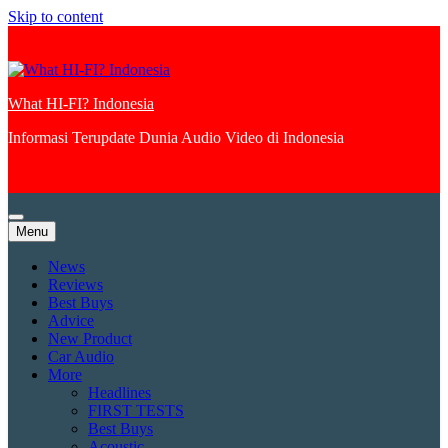
Skip to content
What HI-FI? Indonesia
Informasi Terupdate Dunia Audio Video di Indonesia
Menu
News
Reviews
Best Buys
Advice
New Product
Car Audio
More
Headlines
FIRST TESTS
Best Buys
Acoustic