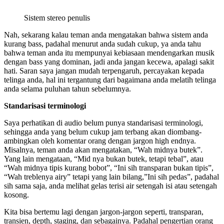
Sistem stereo penulis
Nah, sekarang kalau teman anda mengatakan bahwa sistem anda
kurang bass, padahal menurut anda sudah cukup, ya anda tahu
bahwa teman anda itu mempunyai kebiasaan mendengarkan musik
dengan bass yang dominan, jadi anda jangan kecewa, apalagi sakit
hati. Saran saya jangan mudah terpengaruh, percayakan kepada
telinga anda, hal ini tergantung dari bagaimana anda melatih telinga
anda selama puluhan tahun sebelumnya.
Standarisasi terminologi
Saya perhatikan di audio belum punya standarisasi terminologi,
sehingga anda yang belum cukup jam terbang akan diombang-
ambingkan oleh komentar orang dengan jargon high endnya.
Misalnya, teman anda akan mengatakan, “Wah midnya butek”.
Yang lain mengataan, “Mid nya bukan butek, tetapi tebal”, atau
“Wah midnya tipis kurang bobot”, “Ini sih transparan bukan tipis”,
“Wah treblenya airy” tetapi yang lain bilang,”Ini sih pedas”, padahal
sih sama saja, anda melihat gelas terisi air setengah isi atau setengah
kosong.
Kita bisa bertemu lagi dengan jargon-jargon seperti, transparan,
transien, depth, staging, dan sebagainya. Padahal pengertian orang