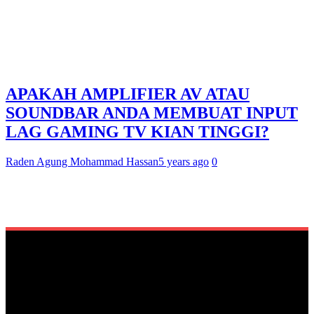
APAKAH AMPLIFIER AV ATAU
SOUNDBAR ANDA MEMBUAT INPUT
LAG GAMING TV KIAN TINGGI?
Raden Agung Mohammad Hassan
5 years ago
0