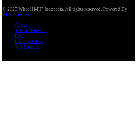
© 2025 What HI-FI? Indonesia. All rights reserved. Powered By
BlazeThemes
.
About
Term of Services
FAQ
Privacy Policy
Our Location