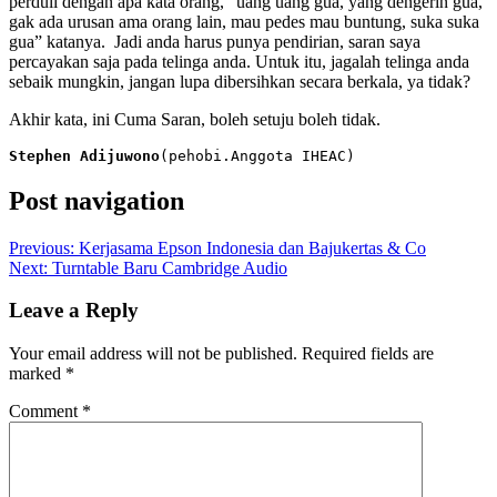
perduli dengan apa kata orang, “uang uang gua, yang dengerin gua,
gak ada urusan ama orang lain, mau pedes mau buntung, suka suka
gua” katanya. Jadi anda harus punya pendirian, saran saya
percayakan saja pada telinga anda. Untuk itu, jagalah telinga anda
sebaik mungkin, jangan lupa dibersihkan secara berkala, ya tidak?
Akhir kata, ini Cuma Saran, boleh setuju boleh tidak.
Stephen Adijuwono
(pehobi.Anggota IHEAC)
Post navigation
Previous:
Kerjasama Epson Indonesia dan Bajukertas & Co
Next:
Turntable Baru Cambridge Audio
Leave a Reply
Your email address will not be published.
Required fields are
marked
*
Comment
*