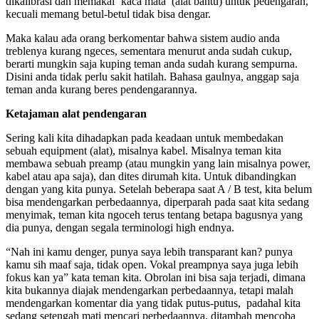
dikalibrasi dan memakai ‘kaca mata’ (alat bantu) untuk pedengaran,
kecuali memang betul-betul tidak bisa dengar.
Maka kalau ada orang berkomentar bahwa sistem audio anda
treblenya kurang ngeces, sementara menurut anda sudah cukup,
berarti mungkin saja kuping teman anda sudah kurang sempurna.
Disini anda tidak perlu sakit hatilah. Bahasa gaulnya, anggap saja
teman anda kurang beres pendengarannya.
Ketajaman alat pendengaran
Sering kali kita dihadapkan pada keadaan untuk membedakan
sebuah equipment (alat), misalnya kabel. Misalnya teman kita
membawa sebuah preamp (atau mungkin yang lain misalnya power,
kabel atau apa saja), dan dites dirumah kita. Untuk dibandingkan
dengan yang kita punya. Setelah beberapa saat A / B test, kita belum
bisa mendengarkan perbedaannya, diperparah pada saat kita sedang
menyimak, teman kita ngoceh terus tentang betapa bagusnya yang
dia punya, dengan segala terminologi high endnya.
“Nah ini kamu denger, punya saya lebih transparant kan? punya
kamu sih maaf saja, tidak open. Vokal preampnya saya juga lebih
fokus kan ya” kata teman kita. Obrolan ini bisa saja terjadi, dimana
kita bukannya diajak mendengarkan perbedaannya, tetapi malah
mendengarkan komentar dia yang tidak putus-putus, padahal kita
sedang setengah mati mencari perbedaannya, ditambah mencoba