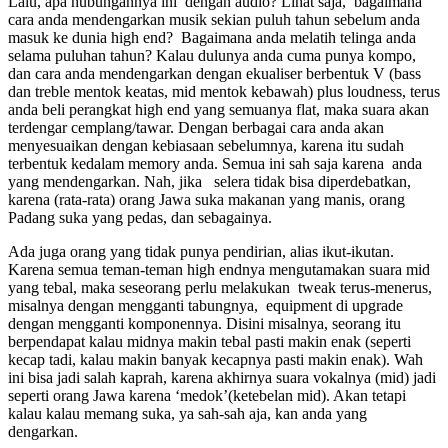
Lalu, apa hubungannya ini dengan audio? Lihat saja, bagaimana
cara anda mendengarkan musik sekian puluh tahun sebelum anda
masuk ke dunia high end? Bagaimana anda melatih telinga anda
selama puluhan tahun? Kalau dulunya anda cuma punya kompo,
dan cara anda mendengarkan dengan ekualiser berbentuk V (bass
dan treble mentok keatas, mid mentok kebawah) plus loudness, terus
anda beli perangkat high end yang semuanya flat, maka suara akan
terdengar cemplang/tawar. Dengan berbagai cara anda akan
menyesuaikan dengan kebiasaan sebelumnya, karena itu sudah
terbentuk kedalam memory anda. Semua ini sah saja karena anda
yang mendengarkan. Nah, jika selera tidak bisa diperdebatkan,
karena (rata-rata) orang Jawa suka makanan yang manis, orang
Padang suka yang pedas, dan sebagainya.
Ada juga orang yang tidak punya pendirian, alias ikut-ikutan.
Karena semua teman-teman high endnya mengutamakan suara mid
yang tebal, maka seseorang perlu melakukan tweak terus-menerus,
misalnya dengan mengganti tabungnya, equipment di upgrade
dengan mengganti komponennya. Disini misalnya, seorang itu
berpendapat kalau midnya makin tebal pasti makin enak (seperti
kecap tadi, kalau makin banyak kecapnya pasti makin enak). Wah
ini bisa jadi salah kaprah, karena akhirnya suara vokalnya (mid) jadi
seperti orang Jawa karena ‘medok’(ketebelan mid). Akan tetapi
kalau kalau memang suka, ya sah-sah aja, kan anda yang
dengarkan.