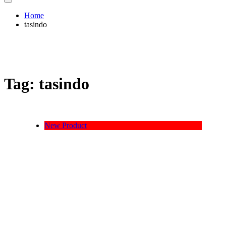
Home
tasindo
Tag:
tasindo
New Product