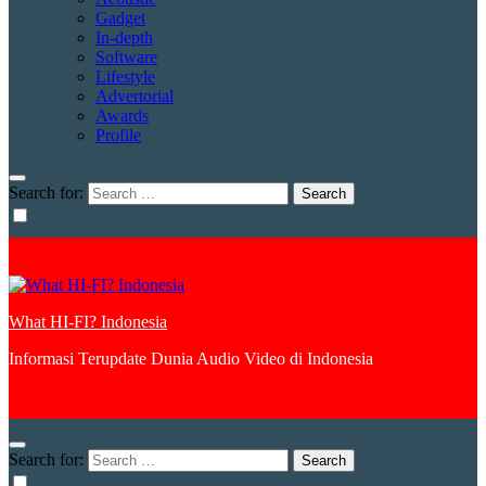
Gadget
In-depth
Software
Lifestyle
Advertorial
Awards
Profile
Search for:
What HI-FI? Indonesia
Informasi Terupdate Dunia Audio Video di Indonesia
Search for: