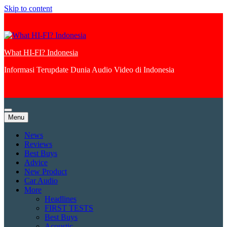
Skip to content
What HI-FI? Indonesia
Informasi Terupdate Dunia Audio Video di Indonesia
Menu
News
Reviews
Best Buys
Advice
New Product
Car Audio
More
Headlines
FIRST TESTS
Best Buys
Acoustic