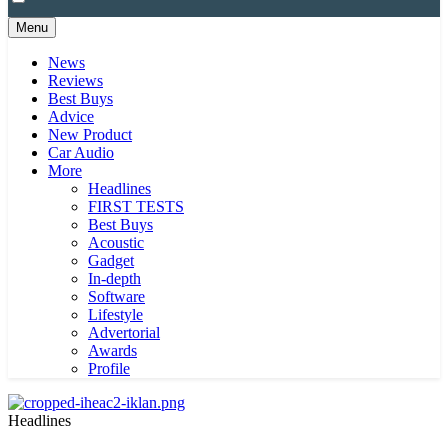
Menu
News
Reviews
Best Buys
Advice
New Product
Car Audio
More
Headlines
FIRST TESTS
Best Buys
Acoustic
Gadget
In-depth
Software
Lifestyle
Advertorial
Awards
Profile
Headlines