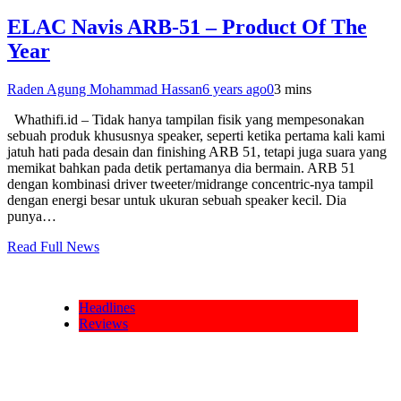
ELAC Navis ARB-51 – Product Of The
Year
Raden Agung Mohammad Hassan
6 years ago
0
3 mins
Whathifi.id – Tidak hanya tampilan fisik yang mempesonakan
sebuah produk khususnya speaker, seperti ketika pertama kali kami
jatuh hati pada desain dan finishing ARB 51, tetapi juga suara yang
memikat bahkan pada detik pertamanya dia bermain. ARB 51
dengan kombinasi driver tweeter/midrange concentric-nya tampil
dengan energi besar untuk ukuran sebuah speaker kecil. Dia
punya…
Read Full News
Headlines
Reviews