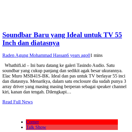
Soundbar Baru yang Ideal untuk TV 55
Inch dan diatasnya
Raden Agung Mohammad Hassan
6 years ago
0
1 mins
Whathifi.id – Ini baru datang ke galeri Tasindo Audio. Satu
soundbar yang cukup panjang dan sedikit agak besar ukurannya.
Elac Muro MSB41S-BK. Ideal dan pas untuk TV berlayar 55 inci
dan diatasnya. Menarikya, dalam satu enclosure dia sudah punya 3
array driver yang masing masing berperan sebagai speaker channel
kiri, kanan dan tengah. Dilengkapi…
Read Full News
Corner
Talk Show