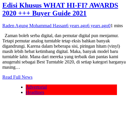
Edisi Khusus WHAT HI-FI? AWARDS
2020 +++ Buyer Guide 2021
Raden Agung Mohammad Hassan
6 years ago
6 years ago
0
1 mins
Zaman boleh serba digital, dan pemutar digital pun menjamur.
Tetapi pemutar analog turntable tetap eksis bahkan banyak
digandrungi. Karena dalam beberapa sisi, piringan hitam (vinyl)
masih lebih hebat ketimbang digital. Maka, banyak model baru
turntable lahir. Mana dari mereka yang terbaik dan pantas kami
anugerahi sebagai Best Turntable 2020, di setiap kategori harganya
masing…
Read Full News
Advertorial
Headlines