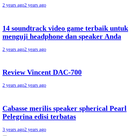
2 years ago
2 years ago
14 soundtrack video game terbaik untuk
menguji headphone dan speaker Anda
2 years ago
2 years ago
Review Vincent DAC-700
2 years ago
2 years ago
Cabasse merilis speaker spherical Pearl
Pelegrina edisi terbatas
3 years ago
2 years ago