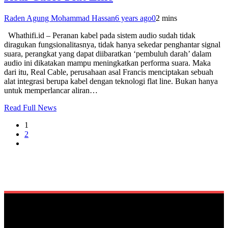
Raden Agung Mohammad Hassan
6 years ago
0
2 mins
Whathifi.id – Peranan kabel pada sistem audio sudah tidak
diragukan fungsionalitasnya, tidak hanya sekedar penghantar signal
suara, perangkat yang dapat diibaratkan ‘pembuluh darah’ dalam
audio ini dikatakan mampu meningkatkan performa suara. Maka
dari itu, Real Cable, perusahaan asal Francis menciptakan sebuah
alat integrasi berupa kabel dengan teknologi flat line. Bukan hanya
untuk memperlancar aliran…
Read Full News
1
2