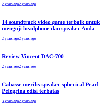
2 years ago
2 years ago
14 soundtrack video game terbaik untuk
menguji headphone dan speaker Anda
2 years ago
2 years ago
Review Vincent DAC-700
2 years ago
2 years ago
Cabasse merilis speaker spherical Pearl
Pelegrina edisi terbatas
3 years ago
2 years ago