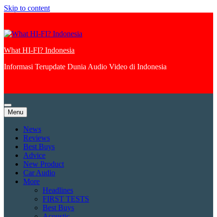
Skip to content
What HI-FI? Indonesia
Informasi Terupdate Dunia Audio Video di Indonesia
Menu
News
Reviews
Best Buys
Advice
New Product
Car Audio
More
Headlines
FIRST TESTS
Best Buys
Acoustic