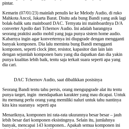
pintar.
Kemarin (07/01/23) mainlah penulis ke ke Melody Audio, di ruko
Mahkota Ancol, Jakarta Barat. Disitu ada bung Bandi yang asik lagi
bolak-balik satu mainboard DAC. Ternyata ini mainboardnya D/A
converter Apollo dari Tchernov Audio. Ini adalah barangnya
seorang praktisi audio mobil yang juga punya sistem home audio.
Kabarnya ingin agar konverternya ini diupgrade dengan mengganti
banyak komponen. Dia lalu meminta bung Bandi mengganti
komponen, seperti clock jitter, resistor, kapasitor dan lain lain
dengan sejumlah komponen baru yang dia dapatkan dan dia yakin
punya kualitas lebih baik, tentu saja terkait suara seperti apa yang
dia cari.
DAC Tchernov Audio, saat dibalikkan posisinya
Seorang Bandi tentu tahu persis, orang mengupgrade alat itu tentu
punya target, ingin mendapatkan karakter yang mau dicapai. Untuk
itu memang perlu orang yang memiliki naluri untuk tahu nantinya
kira kira suaranya seperti apa
Menariknya, komponen ini rata-rata ukurannya besar besar – jauh
lebih besar dari komponen eksistingnya. Selain itu, jumlahnya
banyak, mencapai 143 komponen.. Apakah semua komponen ini