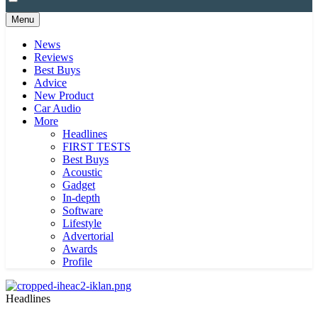
Menu
News
Reviews
Best Buys
Advice
New Product
Car Audio
More
Headlines
FIRST TESTS
Best Buys
Acoustic
Gadget
In-depth
Software
Lifestyle
Advertorial
Awards
Profile
Headlines