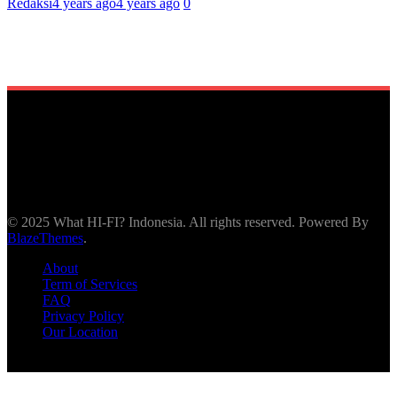
Redaksi
4 years ago
4 years ago
0
© 2025 What HI-FI? Indonesia. All rights reserved. Powered By
BlazeThemes
.
About
Term of Services
FAQ
Privacy Policy
Our Location