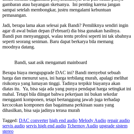
gambaran atau bayangan sketsanya. Ini penting karena jangan
sampai setelah membongkar, justru mengalami kebuntuan
pemasangan.
Jadi, berapa lama akan selesai pak Bandi? Pemiliknya sendiri ingin
agar di awal bulan depan (Februari) dia bisa gunakan hasilnya.
Bandi pun menyanggupi, walau tentu profesi seperti ini tak ubahnya
seperti seorang seniman. Baru dapat berkarya bila memang
moodnya datang.
Bandi, saat asik mengamati mainboard
Berapa biaya mengupgrade DAC ini? Bandi menyebut sebuah
harga dan menurut saya, ini harga terbilang murah, apalagi melihat
risikonya yang lumayan tinggi. Tadinya terpikir biayanya akan
diatas itu. Ya, bisa saja ada yang punya pendapat harga setingkat ini
mahal. Tetapi bila diingat bahwa pekerjaan ini bukan sekedar
mengganti komponen, tetapi bertanggung jawab juga terhadap
kecocokan komponen dan bagaimana perkiraan suara yang
dihasilkan, bisa saja jadinya terasa murah
Tagged:
DAC converter
high end audio
Melody Audio
repair audio
servis audio
servis high end audio
Tchernov Audio
upgrade sistem
stereo