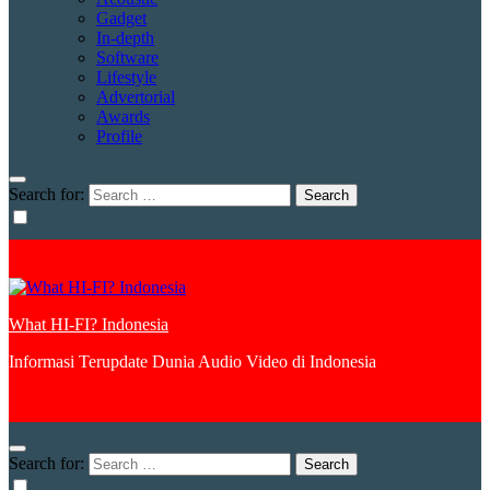
Gadget
In-depth
Software
Lifestyle
Advertorial
Awards
Profile
Search for:
What HI-FI? Indonesia
Informasi Terupdate Dunia Audio Video di Indonesia
Search for: