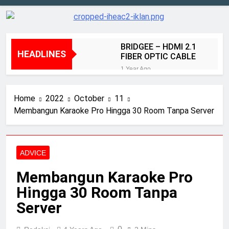
BRIDGEE – HDMI 2.1
HEADLINES
FIBER OPTIC CABLE
1 Year Ago
Kenyamanan dan Akurasi
Sennheiser HD490 Pro
Home
2022
October
11
PLUS
2 Years Ago
Membangun Karaoke Pro Hingga 30 Room Tanpa Server
Speaker Elac terbaik 2024:
diuji dan diulas oleh tim
ahli kami
2 Years Ago
Review BenQ W5800
ADVICE
2 Years Ago
Membangun Karaoke Pro
Review Aurender ACS
10
Hingga 30 Room Tanpa
2 Years Ago
Server
Elac merilis speaker
terbaru dalam seri Debut
peraih Awards