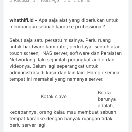
0
Redaksi
4 Years Ago
2 Mins
2 Years Ago
Review Neumann NDH-
20
whathifi.id –
Apa saja alat yang diperlukan untuk
2 Years Ago
membangun sebuah karaoke professional?
14 soundtrack video game
terbaik untuk menguji
headphone dan speaker
Sebut saja satu persatu misalnya. Perlu ruang
2 Years Ago
Anda
Review Vincent DAC-
untuk hardware komputer, perlu layar sentuh atau
700
touch screen, NAS server, software dan Peralatan
Networking, lalu sejumlah perangkat audio dan
2 Years Ago
Cabasse merilis speaker
videonya. Belum lagi seperangkat untuk
spherical Pearl Pelegrina
adminnistrasi di kasir dan lain lain. Hampir semua
edisi terbatas
tempat ini memakai yang namanya server.
3 Years Ago
Berita
Kotak slave
barunya
adalah,
kedepannya, orang kalau mau membuat sebuah
tempat karaoke dengan banyak ruangan tidak
perlu server lagi.