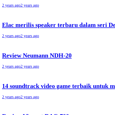
2 years ago
2 years ago
Elac merilis speaker terbaru dalam seri D
2 years ago
2 years ago
Review Neumann NDH-20
2 years ago
2 years ago
14 soundtrack video game terbaik untuk 
2 years ago
2 years ago