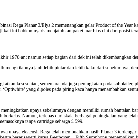
nasi Rega Planar 3/Elys 2 memenangkan gelar Product of the Year ka
 kali ini bahkan nyaris menjatuhkan paket luar biasa ini dari posisi te
ri akhir 1970-an; namun setiap bagian dari dek ini telah dikembangkan d
Plinth mengkilapnya jauh lebih pintar dan lebih kaku dari sebelumnya,
katkan kesesuaian, sementara ada juga peningkatan pada subplatter, pl
epi ‘Optiwhite’ yang dipoles pada piring kaca hanya menambahkan sentu
a meningkatkan upaya sebelumnya dengan memiliki rumah bantalan baru
 berkelas. Namun, terlepas dari skala berbagai peningkatan yang telah
emasoknya tanpa cartridge seharga £ 599.
 bahwa upaya ekstensif Rega telah membuahkan hasil; Planar 3 terdenga
 orkestra besar seperti karya Beethoven – Fifth Symphony menampilkan k