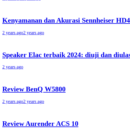
Kenyamanan dan Akurasi Sennheiser HD
2 years ago
2 years ago
Speaker Elac terbaik 2024: diuji dan diula
2 years ago
Review BenQ W5800
2 years ago
2 years ago
Review Aurender ACS 10