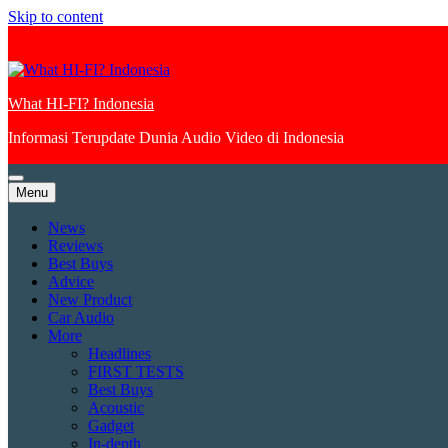
Skip to content
What HI-FI? Indonesia
Informasi Terupdate Dunia Audio Video di Indonesia
Menu
News
Reviews
Best Buys
Advice
New Product
Car Audio
More
Headlines
FIRST TESTS
Best Buys
Acoustic
Gadget
In-depth