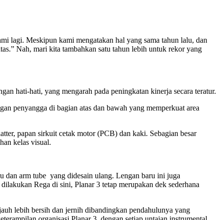
mi lagi. Meskipun kami mengatakan hal yang sama tahun lalu, dan
ratas.” Nah, mari kita tambahkan satu tahun lebih untuk rekor yang
engan hati-hati, yang mengarah pada peningkatan kinerja secara teratur.
 dengan penyangga di bagian atas dan bawah yang memperkuat area
atter, papan sirkuit cetak motor (PCB) dan kaki. Sebagian besar
han kelas visual.
 dan arm tube yang didesain ulang. Lengan baru ini juga
 dilakukan Rega di sini, Planar 3 tetap merupakan dek sederhana
r jauh lebih bersih dan jernih dibandingkan pendahulunya yang
eterampilan organisasi Planar 3, dengan setiap untaian instrumental