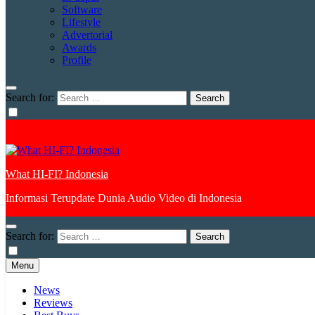
Software
Lifestyle
Advertorial
Awards
Profile
Search for:
What HI-FI? Indonesia
Informasi Terupdate Dunia Audio Video di Indonesia
Search for:
Menu
News
Reviews