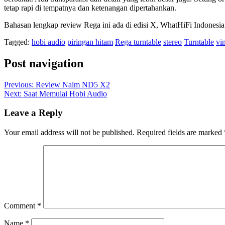
tetap rapi di tempatnya dan ketenangan dipertahankan.
Bahasan lengkap review Rega ini ada di edisi X, WhatHiFi Indonesia
Tagged:
hobi audio
piringan hitam
Rega turntable
stereo
Turntable
vi
Post navigation
Previous:
Review Naim ND5 X2
Next:
Saat Memulai Hobi Audio
Leave a Reply
Your email address will not be published.
Required fields are marked
Comment
*
Name
*