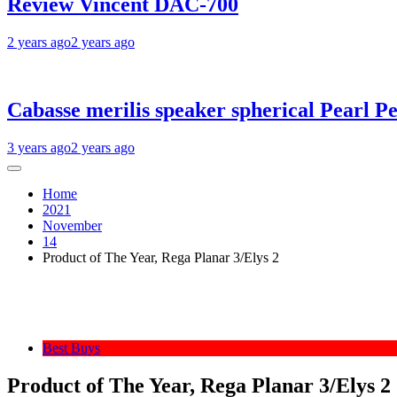
Review Vincent DAC-700
2 years ago
2 years ago
Cabasse merilis speaker spherical Pearl Pe
3 years ago
2 years ago
Home
2021
November
14
Product of The Year, Rega Planar 3/Elys 2
Best Buys
Product of The Year, Rega Planar 3/Elys 2