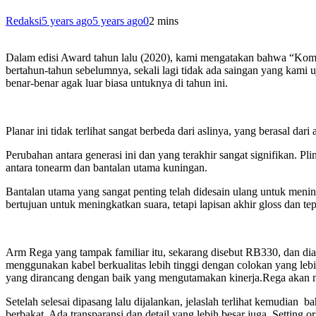
Redaksi
5 years ago
5 years ago
0
2 mins
Dalam edisi Award tahun lalu (2020), kami mengatakan bahwa “Kombi
bertahun-tahun sebelumnya, sekali lagi tidak ada saingan yang kami uji
benar-benar agak luar biasa untuknya di tahun ini.
Planar ini tidak terlihat sangat berbeda dari aslinya, yang berasal da
Perubahan antara generasi ini dan yang terakhir sangat signifikan. 
antara tonearm dan bantalan utama kuningan.
Bantalan utama yang sangat penting telah didesain ulang untuk mening
bertujuan untuk meningkatkan suara, tetapi lapisan akhir gloss dan t
Arm Rega yang tampak familiar itu, sekarang disebut RB330, dan di
menggunakan kabel berkualitas lebih tinggi dengan colokan yang lebih
yang dirancang dengan baik yang mengutamakan kinerja.Rega akan m
Setelah selesai dipasang lalu dijalankan, jelaslah terlihat kemudian
berbakat. Ada transparansi dan detail yang lebih besar juga. Setting