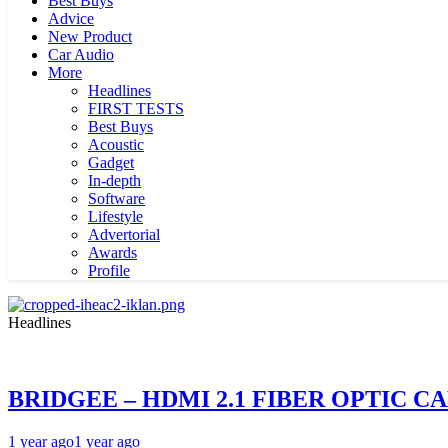
Best Buys
Advice
New Product
Car Audio
More
Headlines
FIRST TESTS
Best Buys
Acoustic
Gadget
In-depth
Software
Lifestyle
Advertorial
Awards
Profile
Headlines
BRIDGEE – HDMI 2.1 FIBER OPTIC C
1 year ago
1 year ago