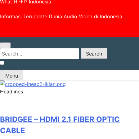
What HI-FI? Indonesia
Informasi Terupdate Dunia Audio Video di Indonesia
Search
for:
Menu
Headlines
BRIDGEE – HDMI 2.1 FIBER OPTIC
CABLE