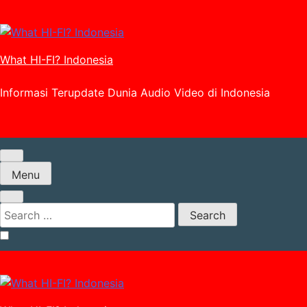
Skip
to
content
What HI-FI? Indonesia
Informasi Terupdate Dunia Audio Video di Indonesia
Menu
Search
for: