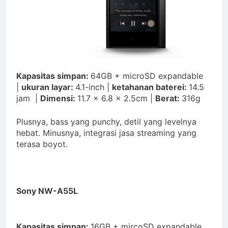
Kapasitas simpan:
64GB + microSD expandable
|
ukuran layar:
4.1-inch |
ketahanan baterei:
14.5
jam |
Dimensi:
11.7 x 6.8 x 2.5cm |
Berat:
316g
Plusnya, bass yang punchy, detil yang levelnya
hebat. Minusnya, integrasi jasa streaming yang
terasa boyot.
Sony NW-A55L
Kapasitas simpan:
16GB + mircoSD expandable