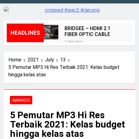
BRIDGEE – HDMI 2.1
HEADLINES
FIBER OPTIC CABLE
1 Year Ago
Kenyamanan dan Akurasi
Sennheiser HD490 Pro
Home
2021
July
13
PLUS
2 Years Ago
5 Pemutar MP3 Hi Res Terbaik 2021: Kelas budget
Speaker Elac terbaik 2024:
hingga kelas atas
diuji dan diulas oleh tim
ahli kami
2 Years Ago
Review BenQ W5800
2 Years Ago
AWARDS
Review Aurender ACS
10
5 Pemutar MP3 Hi Res
2 Years Ago
Terbaik 2021: Kelas budget
Elac merilis speaker
hingga kelas atas
terbaru dalam seri Debut
peraih Awards