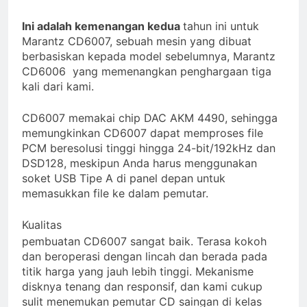
2 Years Ago
Review Neumann NDH-
Ini adalah kemenangan kedua
tahun ini untuk
20
Marantz CD6007, sebuah mesin yang dibuat
2 Years Ago
berbasiskan kepada model sebelumnya, Marantz
14 soundtrack video game
CD6006 yang memenangkan penghargaan tiga
terbaik untuk menguji
kali dari kami.
headphone dan speaker
2 Years Ago
Anda
Review Vincent DAC-
CD6007 memakai chip DAC AKM 4490, sehingga
700
memungkinkan CD6007 dapat memproses file
2 Years Ago
PCM beresolusi tinggi hingga 24-bit/192kHz dan
Cabasse merilis speaker
DSD128, meskipun Anda harus menggunakan
spherical Pearl Pelegrina
soket USB Tipe A di panel depan untuk
edisi terbatas
3 Years Ago
memasukkan file ke dalam pemutar.
Kualitas
pembuatan CD6007 sangat baik. Terasa kokoh
dan beroperasi dengan lincah dan berada pada
titik harga yang jauh lebih tinggi. Mekanisme
disknya tenang dan responsif, dan kami cukup
sulit menemukan pemutar CD saingan di kelas