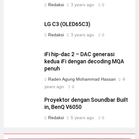
Redaksi
3 years ago
0
LG C3 (OLED65C3)
Redaksi
3 years ago
0
iFi hip-dac 2 – DAC generasi
kedua iFi dengan decoding MQA
penuh
Raden Agung Mohammad Hassan
4
years ago
0
Proyektor dengan Soundbar Built
in, BenQ V6050
Redaksi
5 years ago
0