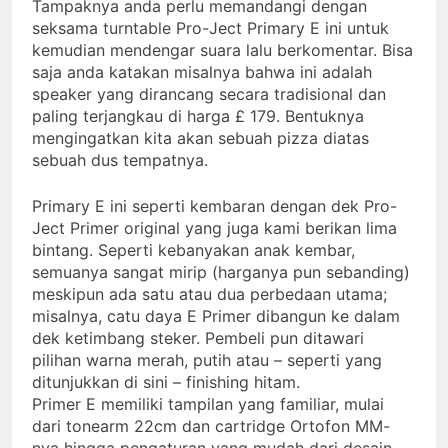
Tampaknya anda perlu memandangi dengan
peraih Awards
2 Years Ago
seksama turntable Pro-Ject Primary E ini untuk
Review Neumann NDH-
kemudian mendengar suara lalu berkomentar. Bisa
20
saja anda katakan misalnya bahwa ini adalah
2 Years Ago
speaker yang dirancang secara tradisional dan
14 soundtrack video game
paling terjangkau di harga £ 179. Bentuknya
terbaik untuk menguji
mengingatkan kita akan sebuah pizza diatas
headphone dan speaker
2 Years Ago
sebuah dus tempatnya.
Anda
Review Vincent DAC-
700
Primary E ini seperti kembaran dengan dek Pro-
2 Years Ago
Ject Primer original yang juga kami berikan lima
Cabasse merilis speaker
bintang. Seperti kebanyakan anak kembar,
spherical Pearl Pelegrina
semuanya sangat mirip (harganya pun sebanding)
edisi terbatas
3 Years Ago
meskipun ada satu atau dua perbedaan utama;
misalnya, catu daya E Primer dibangun ke dalam
dek ketimbang steker. Pembeli pun ditawari
pilihan warna merah, putih atau – seperti yang
ditunjukkan di sini – finishing hitam.
Primer E memiliki tampilan yang familiar, mulai
dari tonearm 22cm dan cartridge Ortofon MM-
nya hingga pengaturan yang mudah dari desain