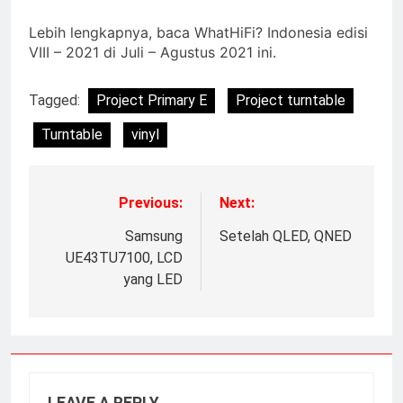
Lebih lengkapnya, baca WhatHiFi? Indonesia edisi
VIII – 2021 di Juli – Agustus 2021 ini.
Tagged:
Project Primary E
Project turntable
Turntable
vinyl
Previous:
Next:
Samsung
Setelah QLED, QNED
UE43TU7100, LCD
yang LED
LEAVE A REPLY