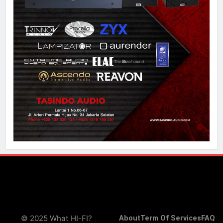
© 2025 What HI-FI?
About
Term Of Services
FAQ