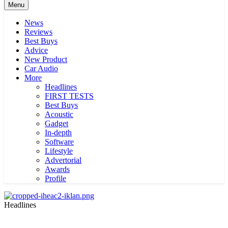
Menu
News
Reviews
Best Buys
Advice
New Product
Car Audio
More
Headlines
FIRST TESTS
Best Buys
Acoustic
Gadget
In-depth
Software
Lifestyle
Advertorial
Awards
Profile
Headlines