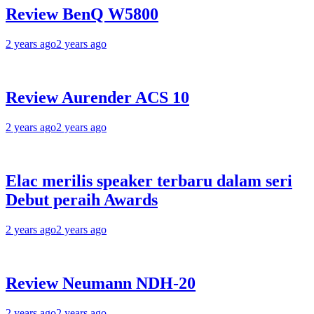
Review BenQ W5800
2 years ago
2 years ago
Review Aurender ACS 10
2 years ago
2 years ago
Elac merilis speaker terbaru dalam seri
Debut peraih Awards
2 years ago
2 years ago
Review Neumann NDH-20
2 years ago
2 years ago