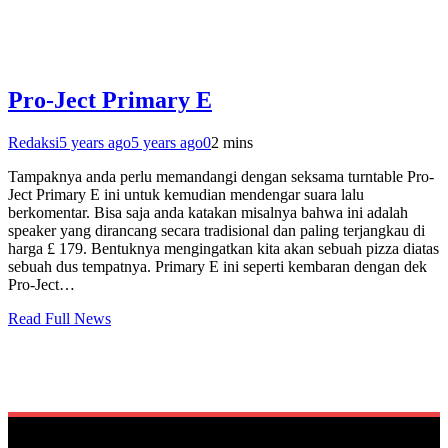
Pro-Ject Primary E
Redaksi
5 years ago
5 years ago
0
2 mins
Tampaknya anda perlu memandangi dengan seksama turntable Pro-
Ject Primary E ini untuk kemudian mendengar suara lalu
berkomentar. Bisa saja anda katakan misalnya bahwa ini adalah
speaker yang dirancang secara tradisional dan paling terjangkau di
harga £ 179. Bentuknya mengingatkan kita akan sebuah pizza diatas
sebuah dus tempatnya. Primary E ini seperti kembaran dengan dek
Pro-Ject…
Read Full News