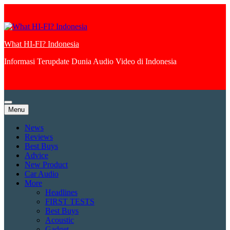
Skip
to
content
What HI-FI? Indonesia
Informasi Terupdate Dunia Audio Video di Indonesia
Menu
News
Reviews
Best Buys
Advice
New Product
Car Audio
More
Headlines
FIRST TESTS
Best Buys
Acoustic
Gadget