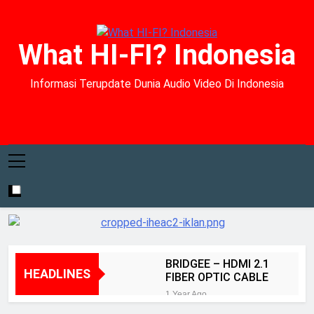
Skip
to
content
What HI-FI? Indonesia
Informasi Terupdate Dunia Audio Video Di Indonesia
BRIDGEE – HDMI 2.1
HEADLINES
FIBER OPTIC CABLE
1 Year Ago
Kenyamanan dan Akurasi