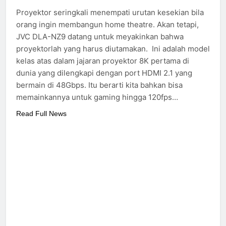
700
Proyektor seringkali menempati urutan kesekian bila
2 Years Ago
orang ingin membangun home theatre. Akan tetapi,
Cabasse merilis speaker
JVC DLA-NZ9 datang untuk meyakinkan bahwa
spherical Pearl Pelegrina
proyektorlah yang harus diutamakan. Ini adalah model
edisi terbatas
3 Years Ago
kelas atas dalam jajaran proyektor 8K pertama di
dunia yang dilengkapi dengan port HDMI 2.1 yang
bermain di 48Gbps. Itu berarti kita bahkan bisa
memainkannya untuk gaming hingga 120fps…
Read Full News