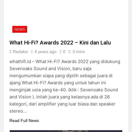
peraih Awards
2 Years Ago
Review Neumann NDH-
20
2 Years Ago
NEWS
14 soundtrack video game
terbaik untuk menguji
What Hi-Fi? Awards 2022 – Kini dan Lalu
headphone dan speaker
2 Years Ago
Anda
Redaksi
4 years ago
0
3 mins
Review Vincent DAC-
700
whathifi.id – What Hi-Fi? Awards 2022 yang didukung
2 Years Ago
Sevenoaks Sound and Vision, baru saja
Cabasse merilis speaker
mengumumkan siapa yang dipilih sebagai juara di
spherical Pearl Pelegrina
ajang What Hi-Fi? Awards yang untuk tahun ini
edisi terbatas
3 Years Ago
menginjak usia yang ke-40. (klik : Sevenoaks Sound
and Vision ). Inilah juara yang kelasnya ada di 26
kategori, dari amplifier yang luar biasa dan speaker
stereo…
Read Full News