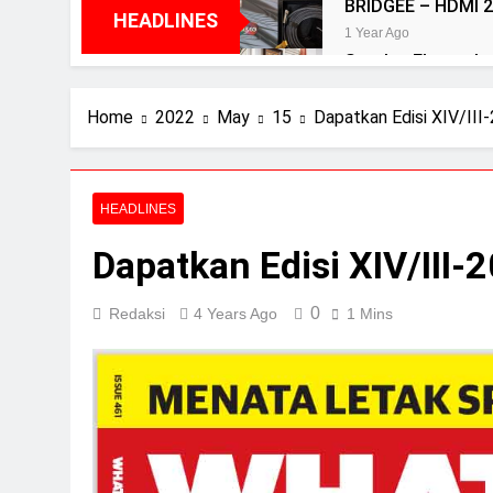
BRIDGEE – HDMI 2
HEADLINES
1 Year Ago
Speaker Elac terbai
2 Years Ago
Review Aurender 
Home
2022
May
15
Dapatkan Edisi XIV/I
2 Years Ago
Review Neumann 
2 Years Ago
HEADLINES
Review Vincent D
Dapatkan Edisi XIV/II
2 Years Ago
0
Redaksi
4 Years Ago
1 Mins