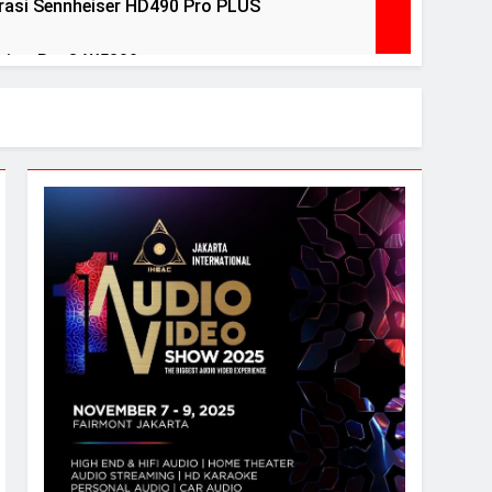
asi Sennheiser HD490 Pro PLUS
view BenQ W5800
ears Ago
ri Debut peraih Awards
ntuk menguji headphone dan speaker Anda
l Pelegrina edisi terbatas