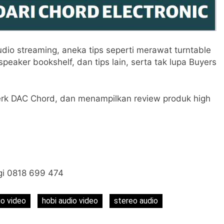
dio streaming, aneka tips seperti merawat turntable
peaker bookshelf, dan tips lain, serta tak lupa Buyers
erk DAC Chord, dan menampilkan review produk high
gi 0818 699 474
dio video
hobi audio video
stereo audio