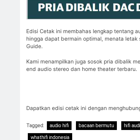
Edisi Cetak ini membahas lengkap tentang au
hingga dapat bermain optimal, menata letak s
Guide.
Kami menampilkan juga sosok pria dibalik m
end audio stereo dan home theater terbaru.
Dapatkan edisi cetak ini dengan menghubun
Tagged:
audio hifi
bacaan bermutu
hifi au
whathifi indonesia