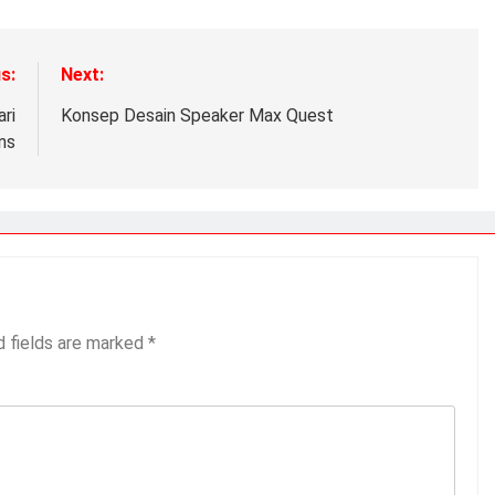
s:
Next:
ri
Konsep Desain Speaker Max Quest
ns
d fields are marked
*