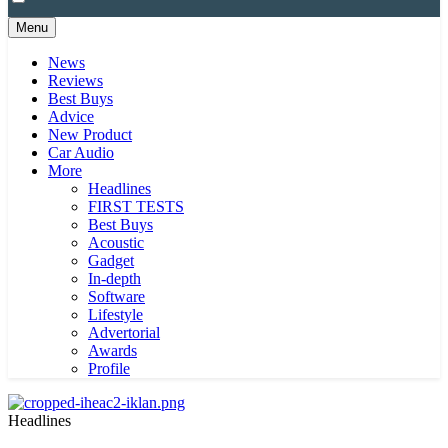
Menu
News
Reviews
Best Buys
Advice
New Product
Car Audio
More
Headlines
FIRST TESTS
Best Buys
Acoustic
Gadget
In-depth
Software
Lifestyle
Advertorial
Awards
Profile
Headlines