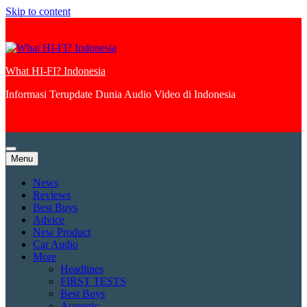
Skip to content
What HI-FI? Indonesia
Informasi Terupdate Dunia Audio Video di Indonesia
Menu
News
Reviews
Best Buys
Advice
New Product
Car Audio
More
Headlines
FIRST TESTS
Best Buys
Acoustic