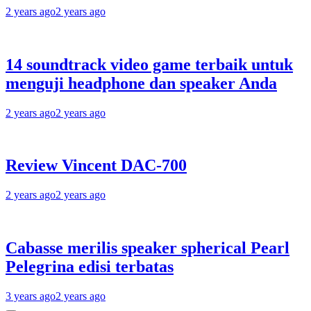
2 years ago
2 years ago
14 soundtrack video game terbaik untuk
menguji headphone dan speaker Anda
2 years ago
2 years ago
Review Vincent DAC-700
2 years ago
2 years ago
Cabasse merilis speaker spherical Pearl
Pelegrina edisi terbatas
3 years ago
2 years ago