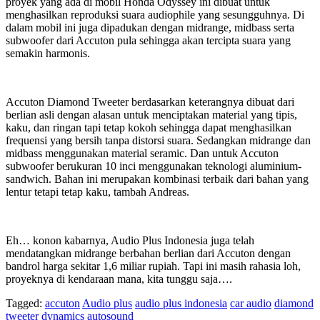
proyek yang ada di mobil Honda Odyssey ini dibuat untuk
menghasilkan reproduksi suara audiophile yang sesungguhnya. Di
dalam mobil ini juga dipadukan dengan midrange, midbass serta
subwoofer dari Accuton pula sehingga akan tercipta suara yang
semakin harmonis.
Accuton Diamond Tweeter berdasarkan keterangnya dibuat dari
berlian asli dengan alasan untuk menciptakan material yang tipis,
kaku, dan ringan tapi tetap kokoh sehingga dapat menghasilkan
frequensi yang bersih tanpa distorsi suara. Sedangkan midrange dan
midbass menggunakan material seramic. Dan untuk Accuton
subwoofer berukuran 10 inci menggunakan teknologi aluminium-
sandwich. Bahan ini merupakan kombinasi terbaik dari bahan yang
lentur tetapi tetap kaku, tambah Andreas.
Eh… konon kabarnya, Audio Plus Indonesia juga telah
mendatangkan midrange berbahan berlian dari Accuton dengan
bandrol harga sekitar 1,6 miliar rupiah. Tapi ini masih rahasia loh,
proyeknya di kendaraan mana, kita tunggu saja….
Tagged:
accuton
Audio plus
audio plus indonesia
car audio
diamond
tweeter
dynamics autosound