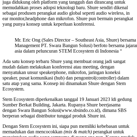
juga didukung oleh platform yang tangguh dan dirancang untuk
memudahkan proses adopsi teknologi baru. Shure sendiri dikenal
sebagai produsen perangkat audio global seperti audio wireless, in
ear monitor,headphone dan mikrofon. Shure pun bermain perangkat
yang punya konsep untuk keperluan konferensi.
Mr. Eric Ong (Sales Director – Southeast Asia, Shure) bersam
Management PT. Swara Bangun Solusi) berfoto bersama jajara
asia dalam peluncuran STEM Ecosystem di Indonesia “
Ada satu konsep terbaru Shure yang membuat orang jadi sangat
mudah dalam melakukan konferensi atau meeting, dengan
menyatukan unsur speakerphone, mikrofon, jaringan koneksi
speaker, pusat komunikasi (hub) dan pengontrol(controller) dalam
satu atap yang sama. Konsep ini dinamakan Shure dengan Stem
Ecosystem.
Stem Ecosystem diperkenalkan tanggal 19 Januari 2023 ldi gedung
Sumber Berkat Building, Jakarta. Rupanya Shure beerjasama
dengan Swara Bangun Solusi(www.sbsindo.co.id), dimana SBS
berperan sebagai distributor tunggal produk Shure ini.
Dengan Stem Ecosystem ini, siapa pun memiliki kebebasan untuk
memadukan dan mencocokkan
(mix & match)
perangkat untuk