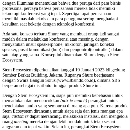
dengan Illuminas menemukan bahwa dua pertiga dari para bisnis
profesional percaya bahwa perusahaan mereka tidak memiliki
teknologi konferensi yang tepat. Sepertiga rapat perusahaan
memiliki masalah teknis dan para pengguna sering menghadapi
kesulitan saat bekerja dengan teknologi konferensi.
Ada satu konsep terbaru Shure yang membuat orang jadi sangat
mudah dalam melakukan konferensi atau meeting, dengan
menyatukan unsur speakerphone, mikrofon, jaringan koneksi
speaker, pusat komunikasi (hub) dan pengontrol(controller) dalam
satu atap yang sama. Konsep ini dinamakan Shure dengan Stem
Ecosystem.
Stem Ecosystem diperkenalkan tanggal 19 Januari 2023 ldi gedung
Sumber Berkat Building, Jakarta. Rupanya Shure beerjasama
dengan Swara Bangun Solusi(www.sbsindo.co.id), dimana SBS
berperan sebagai distributor tunggal produk Shure ini.
Dengan Stem Ecosystem ini, siapa pun memiliki kebebasan untuk
memadukan dan mencocokkan
(mix & match)
perangkat untuk
menciptakan audio yang sempurna di ruang apa pun. Karena produk
Stem Ecosystem dirancang untuk siapa saja dan jenis ruangan apa
saja,
customer
dapat merancang, melakukan instalasi, dan mengelola
ruang
meeting
mereka dengan lebih mudah untuk tetap sesuai
anggaran dan tepat waktu. Selain itu, perangkat Stem Ecosystem