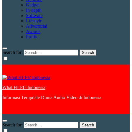
Gadget
In-depth
Software
Lifestyle
Advertorial
Awards
Profile
Search for:
What HI-FI? Indonesia
Informasi Terupdate Dunia Audio Video di Indonesia
Search for: