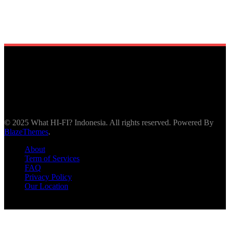
© 2025 What HI-FI? Indonesia. All rights reserved. Powered By
BlazeThemes
.
About
Term of Services
FAQ
Privacy Policy
Our Location