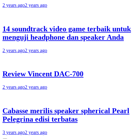
2 years ago
2 years ago
14 soundtrack video game terbaik untuk
menguji headphone dan speaker Anda
2 years ago
2 years ago
Review Vincent DAC-700
2 years ago
2 years ago
Cabasse merilis speaker spherical Pearl
Pelegrina edisi terbatas
3 years ago
2 years ago