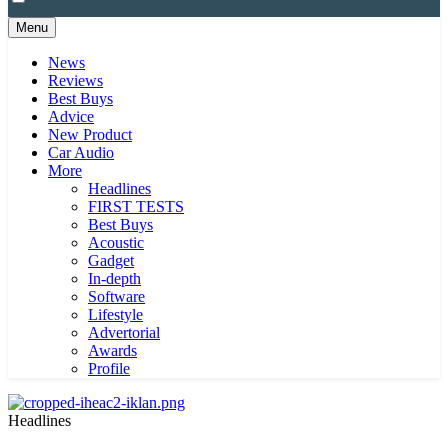
Menu
News
Reviews
Best Buys
Advice
New Product
Car Audio
More
Headlines
FIRST TESTS
Best Buys
Acoustic
Gadget
In-depth
Software
Lifestyle
Advertorial
Awards
Profile
Headlines