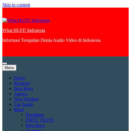
Skip to content
What HI-FI? Indonesia
Informasi Terupdate Dunia Audio Video di Indonesia
Menu
News
Reviews
Best Buys
Advice
New Product
Car Audio
More
Headlines
FIRST TESTS
Best Buys
Acoustic