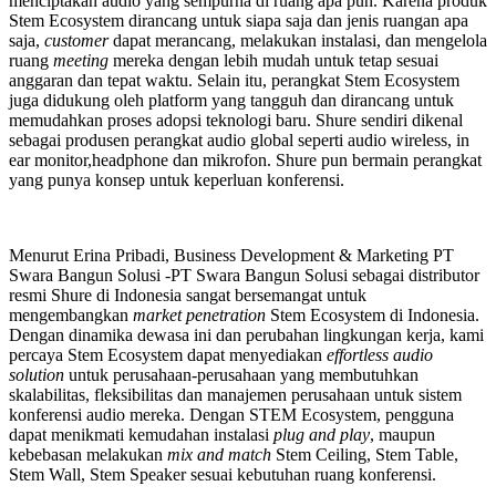
menciptakan audio yang sempurna di ruang apa pun. Karena produk
Stem Ecosystem dirancang untuk siapa saja dan jenis ruangan apa
saja,
customer
dapat merancang, melakukan instalasi, dan mengelola
ruang
meeting
mereka dengan lebih mudah untuk tetap sesuai
anggaran dan tepat waktu. Selain itu, perangkat Stem Ecosystem
juga didukung oleh platform yang tangguh dan dirancang untuk
memudahkan proses adopsi teknologi baru. Shure sendiri dikenal
sebagai produsen perangkat audio global seperti audio wireless, in
ear monitor,headphone dan mikrofon. Shure pun bermain perangkat
yang punya konsep untuk keperluan konferensi.
Menurut Erina Pribadi, Business Development & Marketing PT
Swara Bangun Solusi -PT Swara Bangun Solusi sebagai distributor
resmi Shure di Indonesia sangat bersemangat untuk
mengembangkan
market penetration
Stem Ecosystem di Indonesia.
Dengan dinamika dewasa ini dan perubahan lingkungan kerja, kami
percaya Stem Ecosystem dapat menyediakan
effortless audio
solution
untuk perusahaan-perusahaan yang membutuhkan
skalabilitas, fleksibilitas dan manajemen perusahaan untuk sistem
konferensi audio mereka. Dengan STEM Ecosystem, pengguna
dapat menikmati kemudahan instalasi
plug and play
, maupun
kebebasan melakukan
mix and match
Stem Ceiling, Stem Table,
Stem Wall, Stem Speaker sesuai kebutuhan ruang konferensi.