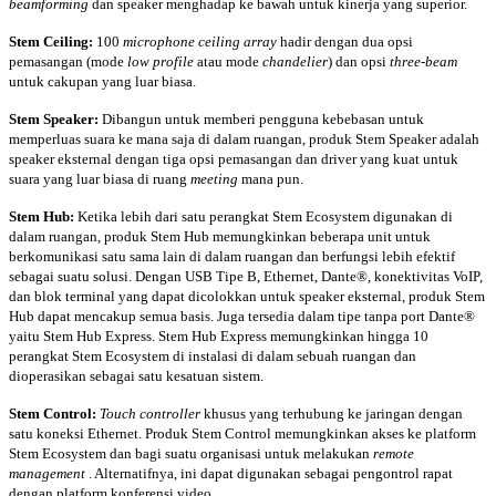
beamforming
dan speaker menghadap ke bawah untuk kinerja yang superior.
Stem Ceiling:
100
microphone ceiling array
hadir dengan dua opsi
pemasangan (mode
low profile
atau mode
chandelier
) dan opsi
three-beam
untuk cakupan yang luar biasa.
Stem Speaker:
Dibangun untuk memberi pengguna kebebasan untuk
memperluas suara ke mana saja di dalam ruangan, produk Stem Speaker adalah
speaker eksternal dengan tiga opsi pemasangan dan driver yang kuat untuk
suara yang luar biasa di ruang
meeting
mana pun.
Stem Hub:
Ketika lebih dari satu perangkat Stem Ecosystem digunakan di
dalam ruangan, produk Stem Hub memungkinkan beberapa unit untuk
berkomunikasi satu sama lain di dalam ruangan dan berfungsi lebih efektif
sebagai suatu solusi. Dengan USB Tipe B, Ethernet, Dante®, konektivitas VoIP,
dan blok terminal yang dapat dicolokkan untuk speaker eksternal, produk Stem
Hub dapat mencakup semua basis. Juga tersedia dalam tipe tanpa port Dante®
yaitu Stem Hub Express. Stem Hub Express memungkinkan hingga 10
perangkat Stem Ecosystem di instalasi di dalam sebuah ruangan dan
dioperasikan sebagai satu kesatuan sistem.
Stem Control:
Touch controller
khusus yang terhubung ke jaringan dengan
satu koneksi Ethernet. Produk Stem Control memungkinkan akses ke platform
Stem Ecosystem dan bagi suatu organisasi untuk melakukan
remote
management
. Alternatifnya, ini dapat digunakan sebagai pengontrol rapat
dengan platform konferensi video.