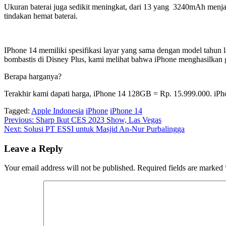
Ukuran baterai juga sedikit meningkat, dari 13 yang 3240mAh men
tindakan hemat baterai.
IPhone 14 memiliki spesifikasi layar yang sama dengan model tahu
bombastis di Disney Plus, kami melihat bahwa iPhone menghasilkan
Berapa harganya?
Terakhir kami dapati harga, iPhone 14 128GB = Rp. 15.999.000. i
Tagged:
Apple Indonesia
iPhone
iPhone 14
Post
Previous:
Sharp Ikut CES 2023 Show, Las Vegas
Next:
Solusi PT ESSI untuk Masjid An-Nur Purbalingga
navigation
Leave a Reply
Your email address will not be published.
Required fields are marked