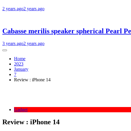
2 years ago
2 years ago
Cabasse merilis speaker spherical Pearl Pe
3 years ago
2 years ago
Home
2023
January
7
Review : iPhone 14
Gadget
Review : iPhone 14