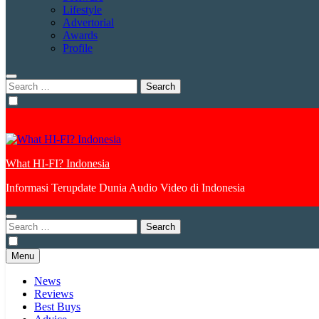
Lifestyle
Advertorial
Awards
Profile
Search
for:
What HI-FI? Indonesia
Informasi Terupdate Dunia Audio Video di Indonesia
Search
for:
Menu
News
Reviews
Best Buys