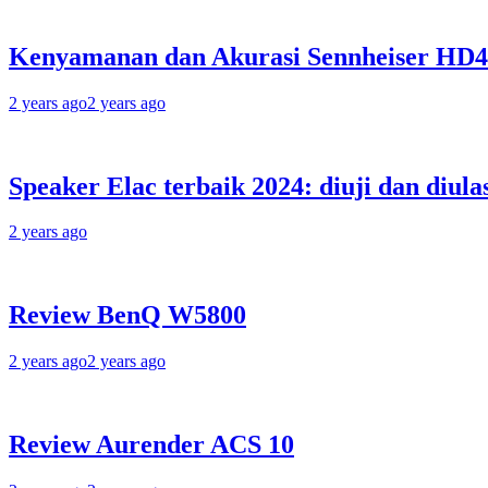
Kenyamanan dan Akurasi Sennheiser HD
2 years ago
2 years ago
Speaker Elac terbaik 2024: diuji dan diula
2 years ago
Review BenQ W5800
2 years ago
2 years ago
Review Aurender ACS 10