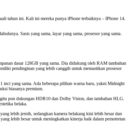
ali tahun ini. Kali ini mereka punya iPhone terbaiknya – IPhone 14.
ndahulunya. Sasis yang sama, layar yang sama, prosesor yang sama.
enyimpanan dasar 128GB yang sama. Dia didukung oleh RAM tambahan
iliki pendinginan yang lebih canggih untuk memastikan prosesor
,1 inci yang sama. Ada beberapa pilihan warna baru, yakni Midnight
ruksi biasanya premium.
 Begitu pun dukungan HDR10 dan Dolby Vision, dan tambahan HLG.
stetika belaka.
ang lebih jernih, sedangkan kamera belakang kini lebih besar dan
l yang lebih besar untuk meningkatkan kinerja baik dalam pemotretan