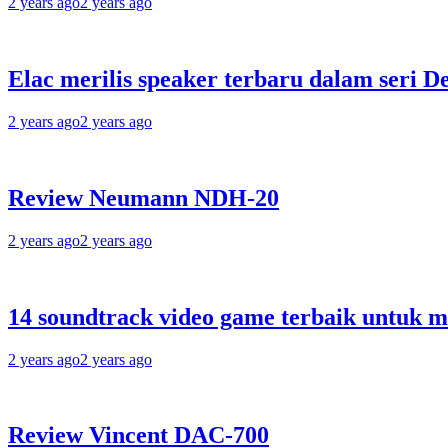
2 years ago
2 years ago
Elac merilis speaker terbaru dalam seri D
2 years ago
2 years ago
Review Neumann NDH-20
2 years ago
2 years ago
14 soundtrack video game terbaik untuk 
2 years ago
2 years ago
Review Vincent DAC-700