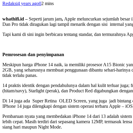
Redaksi
4 years ago
0
2 mins
whathifi.id –
Seperti jarum jam
,
Apple meluncurkan sejumlah besar iP
Dan Pro tidak diragukan lagi tampil menarik dengan sisi internal yan
Tapi kami di sini ingin berbicara tentang standar, dan termurahnya A
Pemrosesan dan penyimpanan
Meskipun harga iPhone 14 naik, ia memiliki prosesor A15 Bionic y
2GB, yang seharusnya membuat penggunaan dibantu sehari-harinya d
tidak terlalu panas.
14 praktis identik dengan pendahulunya dalam hal kulit terluar juga
(hitam/navy), Starlight (perak), dan Product Red digabungkan dengan
Di 14 juga ada Super Retina OLED Screen, yang juga jadi bintang
IPhone 14 juga dilengkapi dengan sistem operasi terbaru Apple – iOS 
Pembaruan nyata yang membedakan iPhone 14 dari 13 adalah sistem ka
lebih cepat. Masih terdiri dari sepasang kamera 12MP, termasuk lensa
siang hari maupun Night Mode.