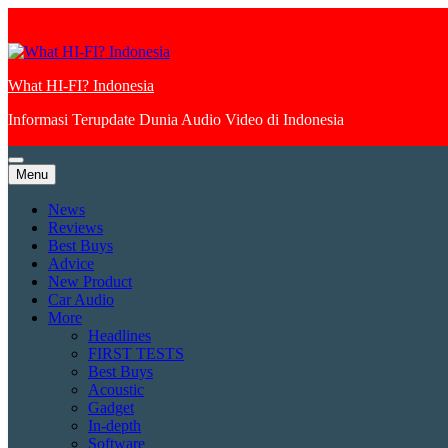
Skip
to
content
What HI-FI? Indonesia
Informasi Terupdate Dunia Audio Video di Indonesia
Menu
News
Reviews
Best Buys
Advice
New Product
Car Audio
More
Headlines
FIRST TESTS
Best Buys
Acoustic
Gadget
In-depth
Software