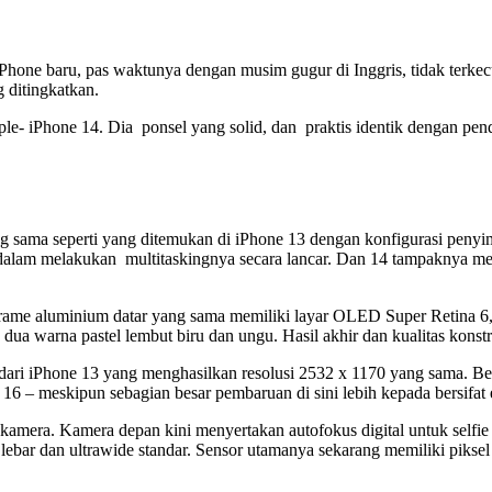
hone baru, pas waktunya dengan musim gugur di Inggris, tidak terkecu
g ditingkatkan.
pple- iPhone 14. Dia ponsel yang solid, dan praktis identik dengan pe
ang sama seperti yang ditemukan di iPhone 13 dengan konfigurasi p
alam melakukan multitaskingnya secara lancar. Dan 14 tampaknya mem
; frame aluminium datar yang sama memiliki layar OLED Super Retina 6
 dua warna pastel lembut biru dan ungu. Hasil akhir dan kualitas konst
 dari iPhone 13 yang menghasilkan resolusi 2532 x 1170 yang sama.
16 – meskipun sebagian besar pembaruan di sini lebih kepada bersifat e
mera. Kamera depan kini menyertakan autofokus digital untuk selfie y
 lebar dan ultrawide standar. Sensor utamanya sekarang memiliki pikse