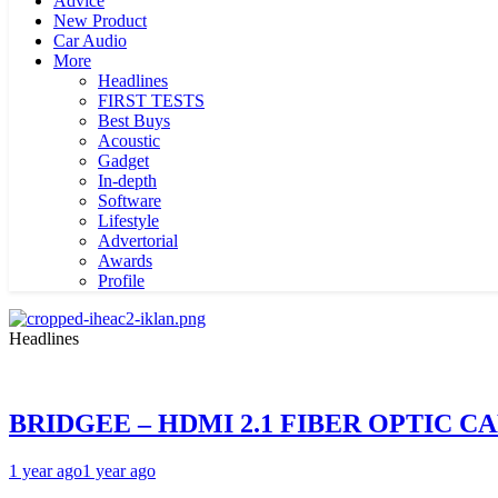
Advice
New Product
Car Audio
More
Headlines
FIRST TESTS
Best Buys
Acoustic
Gadget
In-depth
Software
Lifestyle
Advertorial
Awards
Profile
Headlines
BRIDGEE – HDMI 2.1 FIBER OPTIC C
1 year ago
1 year ago