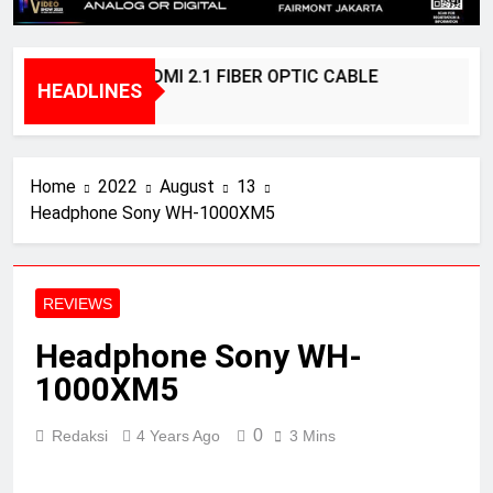
BRIDGEE – HDMI 2.1 FIBER OPTIC CABLE
HEADLINES
1 Year Ago
Home
2022
August
13
Headphone Sony WH-1000XM5
REVIEWS
Headphone Sony WH-
1000XM5
0
Redaksi
4 Years Ago
3 Mins