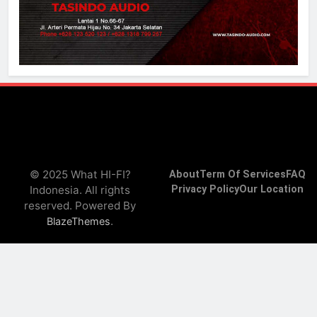
© 2025 What HI-FI?
About
Term Of Services
FAQ
Indonesia. All rights
Privacy Policy
Our Location
reserved. Powered By
.
BlazeThemes