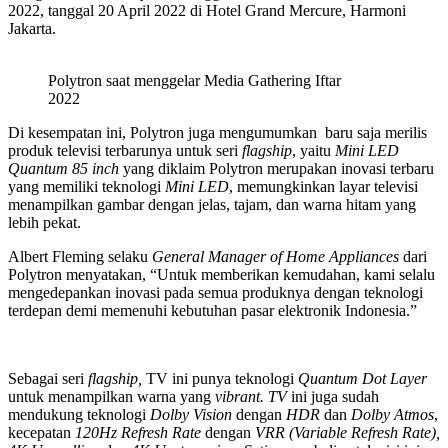
2022, tanggal 20 April 2022 di Hotel Grand Mercure, Harmoni
Jakarta.
Polytron saat menggelar Media Gathering Iftar
2022
Di kesempatan ini, Polytron juga mengumumkan baru saja merilis
produk televisi terbarunya untuk seri
flagship
, yaitu
Mini LED
Quantum 85 inch
yang diklaim Polytron merupakan inovasi terbaru
yang memiliki teknologi
Mini LED
, memungkinkan layar televisi
menampilkan gambar dengan jelas, tajam, dan warna hitam yang
lebih pekat.
Albert Fleming selaku
General Manager of Home Appliances
dari
Polytron menyatakan, “Untuk memberikan kemudahan, kami selalu
mengedepankan inovasi pada semua produknya dengan teknologi
terdepan demi memenuhi kebutuhan pasar elektronik Indonesia.”
Sebagai seri
flagship,
TV ini punya teknologi
Quantum Dot Layer
untuk menampilkan warna yang
vibrant.
TV
ini juga sudah
mendukung teknologi
Dolby Vision
dengan
HDR
dan
Dolby Atmos
,
kecepatan
120Hz Refresh Rate
dengan
VRR (Variable Refresh Rate),