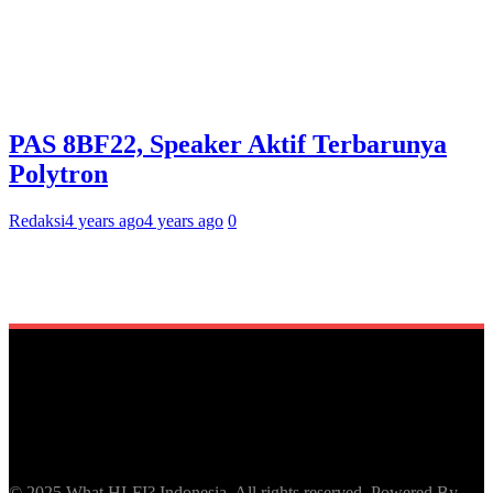
PAS 8BF22, Speaker Aktif Terbarunya
Polytron
Redaksi
4 years ago
4 years ago
0
© 2025 What HI-FI? Indonesia. All rights reserved. Powered By