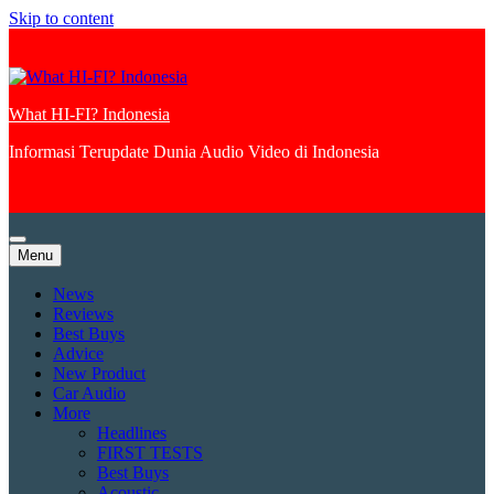
Skip to content
What HI-FI? Indonesia
Informasi Terupdate Dunia Audio Video di Indonesia
Menu
News
Reviews
Best Buys
Advice
New Product
Car Audio
More
Headlines
FIRST TESTS
Best Buys
Acoustic