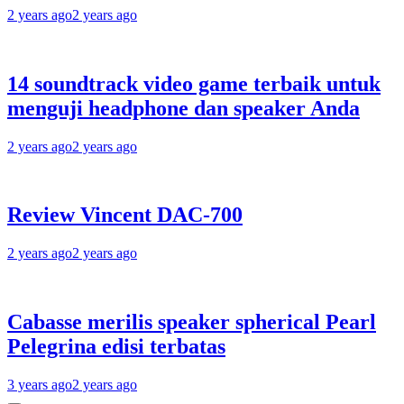
2 years ago
2 years ago
14 soundtrack video game terbaik untuk
menguji headphone dan speaker Anda
2 years ago
2 years ago
Review Vincent DAC-700
2 years ago
2 years ago
Cabasse merilis speaker spherical Pearl
Pelegrina edisi terbatas
3 years ago
2 years ago