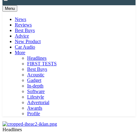
Menu
News
Reviews
Best Buys
Advice
New Product
Car Audio
More
Headlines
FIRST TESTS
Best Buys
Acoustic
Gadget
In-depth
Software
Lifestyle
Advertorial
Awards
Profile
Headlines