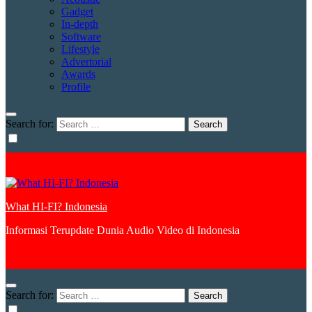
Gadget
In-depth
Software
Lifestyle
Advertorial
Awards
Profile
Search for:
What HI-FI? Indonesia
Informasi Terupdate Dunia Audio Video di Indonesia
Search for: