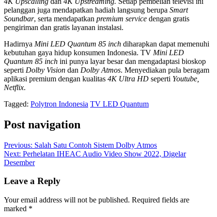
4K Upscalling
dan
4K Upstreaming.
Setiap pembelian televisi ini
pelanggan juga mendapatkan hadiah langsung berupa
Smart
Soundbar
, serta mendapatkan
premium service
dengan gratis
pengiriman dan gratis layanan instalasi.
Hadirnya
Mini LED Quantum 85 inch
diharapkan dapat memenuhi
kebutuhan gaya hidup konsumen Indonesia. TV
Mini LED
Quantum 85 inch
ini punya layar besar dan mengadaptasi bioskop
seperti
Dolby Vision
dan
Dolby Atmos
. Menyediakan pula beragam
aplikasi premium dengan kualitas
4K Ultra HD
seperti
Youtube,
Netflix
.
Tagged:
Polytron Indonesia
TV LED Quantum
Post navigation
Previous:
Salah Satu Contoh Sistem Dolby Atmos
Next:
Perhelatan IHEAC Audio Video Show 2022, Digelar
Desember
Leave a Reply
Your email address will not be published.
Required fields are
marked
*