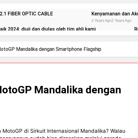
2.1 FIBER OPTIC CABLE
Kenyamanan dan Aku
2 Years Ago
2 Years Ago
ik 2024: diuji dan diulas oleh tim ahli kami
R
2 
 ACS 10
Elac merilis speaker terbaru dalam s
otoGP Mandalika dengan Smartphone Flagship
o
2 Years Ago
2 Years Ago
 NDH-20
14 soundtrack video game terbaik 
o
2 Years Ago
2 Years Ago
DAC-700
Cabasse merilis speaker spherical Pe
o
3 Years Ago
2 Years Ago
MotoGP Mandalika dengan
 MotoGP di Sirkuit Internasional Mandalika? Walau