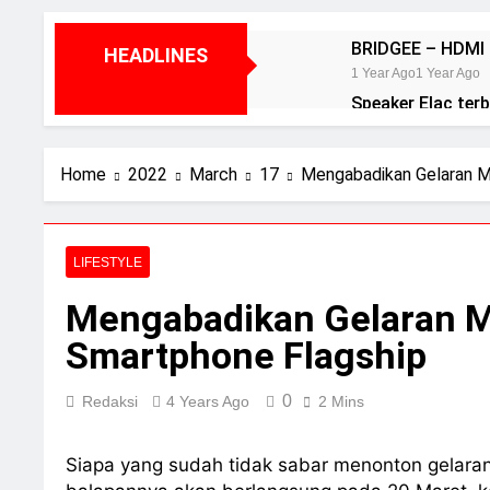
BRIDGEE – HDMI 
HEADLINES
1 Year Ago
1 Year Ago
Speaker Elac terba
2 Years Ago
Review Aurender
Home
2022
March
17
Mengabadikan Gelaran M
2 Years Ago
2 Years Ag
Review Neumann
2 Years Ago
2 Years Ag
LIFESTYLE
Review Vincent 
2 Years Ago
2 Years Ag
Mengabadikan Gelaran 
Smartphone Flagship
0
Redaksi
4 Years Ago
2 Mins
Siapa yang sudah tidak sabar menonton gelaran