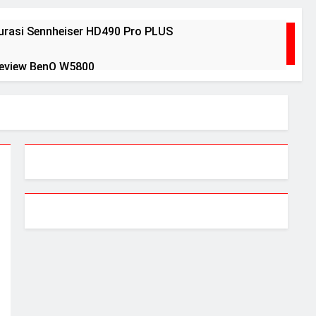
rasi Sennheiser HD490 Pro PLUS
eview BenQ W5800
Years Ago
2 Years Ago
eri Debut peraih Awards
untuk menguji headphone dan speaker Anda
arl Pelegrina edisi terbatas