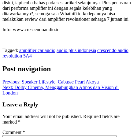
disini, tapi coba bahas pada sesi artikel selanjutnya. Plus penasaran
dari performa amplifier ini dengan segala kelebihan yang
ditawarkannya?, semoga saja Whathifi.id kedepannya bisa
melakukan review dari amplifier revolusioner seharga 7 jutaan ini.
Info. www.crescendoaudio.id
Tagged:
amplifier car audio
audio plus indonesia
crescendo audio
revolution 5A4
Post navigation
Previous:
Speaker Lifestyle, Cabasse Pearl Akoya
Next:
Dolby Cinema, Menggabungkan Atmos dan Vision di
London
Leave a Reply
Your email address will not be published.
Required fields are
marked
*
Comment
*