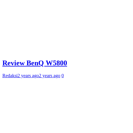
Review BenQ W5800
Redaksi
2 years ago
2 years ago
0