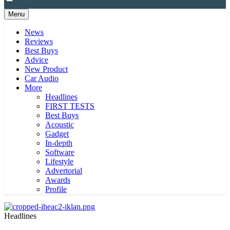
Menu
News
Reviews
Best Buys
Advice
New Product
Car Audio
More
Headlines
FIRST TESTS
Best Buys
Acoustic
Gadget
In-depth
Software
Lifestyle
Advertorial
Awards
Profile
Headlines