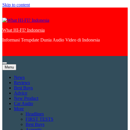
Skip to content
What HI-FI? Indonesia
Informasi Terupdate Dunia Audio Video di Indonesia
Menu
News
Reviews
Best Buys
Advice
New Product
Car Audio
More
Headlines
FIRST TESTS
Best Buys
Acoustic