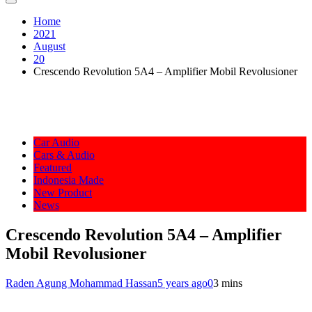
Home
2021
August
20
Crescendo Revolution 5A4 – Amplifier Mobil Revolusioner
Car Audio
Cars & Audio
Featured
Indonesia Made
New Product
News
Crescendo Revolution 5A4 – Amplifier
Mobil Revolusioner
Raden Agung Mohammad Hassan
5 years ago
0
3 mins