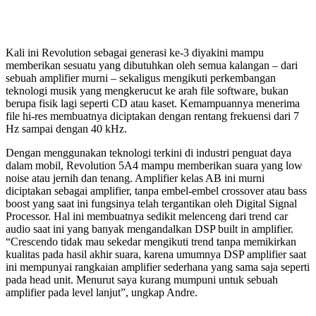
Kali ini Revolution sebagai generasi ke-3 diyakini mampu
memberikan sesuatu yang dibutuhkan oleh semua kalangan – dari
sebuah amplifier murni – sekaligus mengikuti perkembangan
teknologi musik yang mengkerucut ke arah file software, bukan
berupa fisik lagi seperti CD atau kaset. Kemampuannya menerima
file hi-res membuatnya diciptakan dengan rentang frekuensi dari 7
Hz sampai dengan 40 kHz.
Dengan menggunakan teknologi terkini di industri penguat daya
dalam mobil, Revolution 5A4 mampu memberikan suara yang low
noise atau jernih dan tenang. Amplifier kelas AB ini murni
diciptakan sebagai amplifier, tanpa embel-embel crossover atau bass
boost yang saat ini fungsinya telah tergantikan oleh Digital Signal
Processor. Hal ini membuatnya sedikit melenceng dari trend car
audio saat ini yang banyak mengandalkan DSP built in amplifier.
“Crescendo tidak mau sekedar mengikuti trend tanpa memikirkan
kualitas pada hasil akhir suara, karena umumnya DSP amplifier saat
ini mempunyai rangkaian amplifier sederhana yang sama saja seperti
pada head unit. Menurut saya kurang mumpuni untuk sebuah
amplifier pada level lanjut”, ungkap Andre.