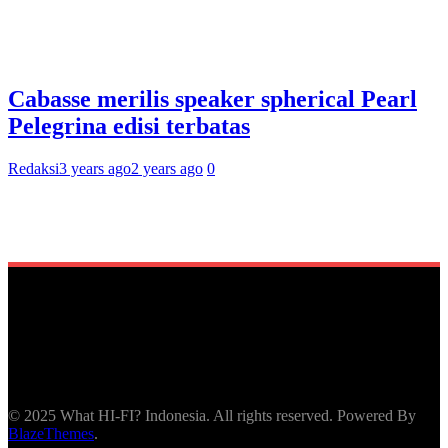
Cabasse merilis speaker spherical Pearl
Pelegrina edisi terbatas
Redaksi
3 years ago
2 years ago
0
© 2025 What HI-FI? Indonesia. All rights reserved. Powered By
BlazeThemes
.