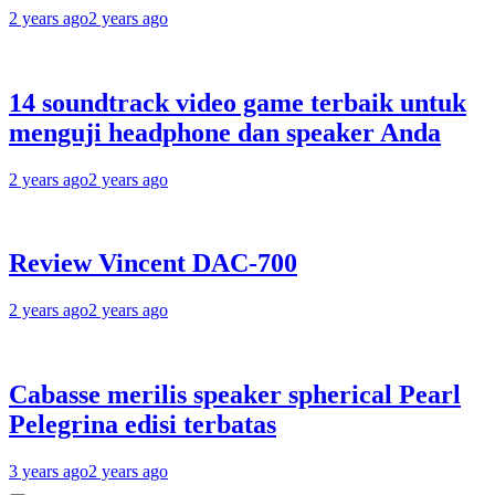
2 years ago
2 years ago
14 soundtrack video game terbaik untuk
menguji headphone dan speaker Anda
2 years ago
2 years ago
Review Vincent DAC-700
2 years ago
2 years ago
Cabasse merilis speaker spherical Pearl
Pelegrina edisi terbatas
3 years ago
2 years ago