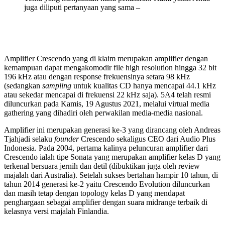
juga diliputi pertanyaan yang sama –
Amplifier Crescendo yang di klaim merupakan amplifier dengan
kemampuan dapat mengakomodir file high resolution hingga 32 bit
196 kHz atau dengan response frekuensinya setara 98 kHz
(sedangkan
sampling
untuk kualitas CD hanya mencapai 44.1 kHz
atau sekedar mencapai di frekuensi 22 kHz saja). 5A4 telah resmi
diluncurkan pada Kamis, 19 Agustus 2021, melalui virtual media
gathering yang dihadiri oleh perwakilan media-media nasional.
Amplifier ini merupakan generasi ke-3 yang dirancang oleh Andreas
Tjahjadi selaku
founder
Crescendo sekaligus CEO dari Audio Plus
Indonesia. Pada 2004, pertama kalinya peluncuran amplifier dari
Crescendo ialah tipe Sonata yang merupakan amplifier kelas D yang
terkenal bersuara jernih dan detil (dibuktikan juga oleh review
majalah dari Australia). Setelah sukses bertahan hampir 10 tahun, di
tahun 2014 generasi ke-2 yaitu Crescendo Evolution diluncurkan
dan masih tetap dengan topology kelas D yang mendapat
penghargaan sebagai amplifier dengan suara midrange terbaik di
kelasnya versi majalah Finlandia.