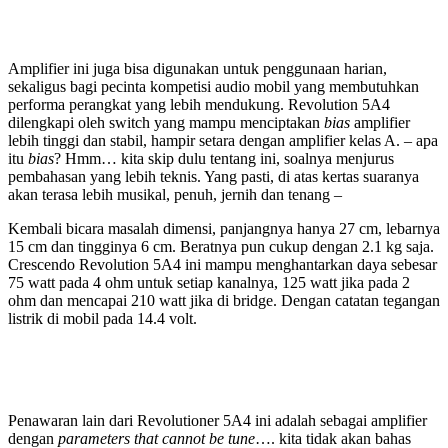
Amplifier ini juga bisa digunakan untuk penggunaan harian,
sekaligus bagi pecinta kompetisi audio mobil yang membutuhkan
performa perangkat yang lebih mendukung. Revolution 5A4
dilengkapi oleh switch yang mampu menciptakan
bias
amplifier
lebih tinggi dan stabil, hampir setara dengan amplifier kelas A. – apa
itu
bias
? Hmm… kita skip dulu tentang ini, soalnya menjurus
pembahasan yang lebih teknis. Yang pasti, di atas kertas suaranya
akan terasa lebih musikal, penuh, jernih dan tenang –
Kembali bicara masalah dimensi, panjangnya hanya 27 cm, lebarnya
15 cm dan tingginya 6 cm. Beratnya pun cukup dengan 2.1 kg saja.
Crescendo Revolution 5A4 ini mampu menghantarkan daya sebesar
75 watt pada 4 ohm untuk setiap kanalnya, 125 watt jika pada 2
ohm dan mencapai 210 watt jika di bridge. Dengan catatan tegangan
listrik di mobil pada 14.4 volt.
Penawaran lain dari Revolutioner 5A4 ini adalah sebagai amplifier
dengan
parameters that cannot be tune
…. kita tidak akan bahas