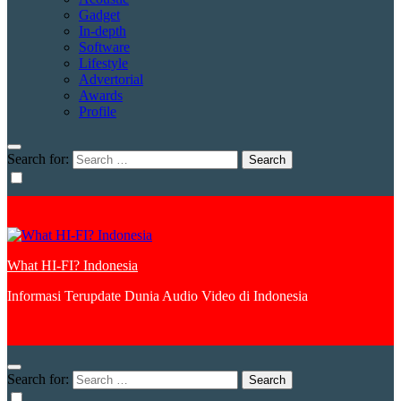
Gadget
In-depth
Software
Lifestyle
Advertorial
Awards
Profile
Search for:
What HI-FI? Indonesia
Informasi Terupdate Dunia Audio Video di Indonesia
Search for: