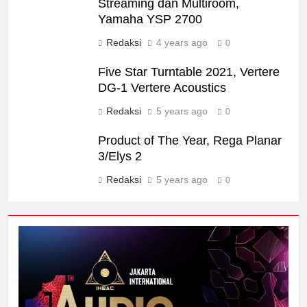
Streaming dan Multiroom,
Yamaha YSP 2700
Redaksi
4 years ago
0
Five Star Turntable 2021, Vertere
DG-1 Vertere Acoustics
Redaksi
5 years ago
0
Product of The Year, Rega Planar
3/Elys 2
Redaksi
5 years ago
0