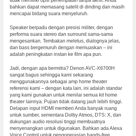
tidak memiliki opsi penempatan tanpa akhir. Anda
bahkan dapat memasang satelit di dinding dan masih
mencapai bidang suara menyeluruh.
Speaker berpadu dengan presisi militer, dengan
performa suara stereo dan surround sama-sama
mengesankan. Tembakan meletus, dialognya jelas,
dan bass bergemuruh dengan memuaskan – ini
adalah peningkatan instan ke film apa pun.
Jadi, dengan apa bermitra? Denon AVC-X6700H
sangat bagus sehingga kami sekarang
menggunakannya sebagai amp home theater
referensi kami – dengan kata lain, ini adalah standar
yang kami gunakan untuk menilai semua kit home
theater lainnya. Pujian tidak datang jauh lebih tinggi.
Delapan input HDMI memberi Anda banyak ruang
untuk sumber, sementara Dolby Atmos, DTS: X, dan
dukungan audio resolusi tinggi membuatnya
menyenangkan untuk digunakan. Bahkan ada Alexa
Voice Control untuk pengoperasian hands-free.