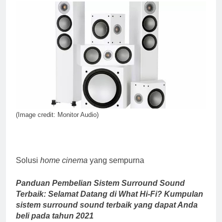
peraih Awards
2 Years Ago
Review Neumann
NDH-20
2 Years Ago
14 soundtrack video game
terbaik untuk menguji
headphone dan speaker
2 Years Ago
Anda
Review Vincent DAC-
700
2 Years Ago
(Image credit: Monitor Audio)
Cabasse merilis speaker
spherical Pearl Pelegrina
edisi terbatas
3 Years Ago
Solusi
home cinema
yang sempurna
Panduan Pembelian Sistem Surround Sound
Terbaik: Selamat Datang di What Hi-Fi? Kumpulan
sistem surround sound terbaik yang dapat Anda
beli pada tahun 2021