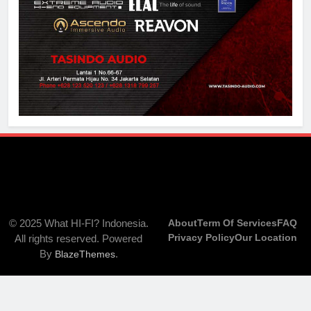
© 2025 What HI-FI? Indonesia.
About
Term Of Services
FAQ
Privacy Policy
Our Location
All rights reserved. Powered
By
.
BlazeThemes