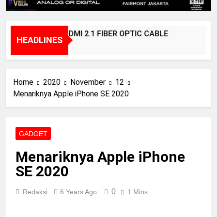
BRIDGEE – HDMI 2.1 FIBER OPTIC CABLE
HEADLINES
1 Year Ago
Home
2020
November
12
Menariknya Apple iPhone SE 2020
GADGET
Menariknya Apple iPhone
SE 2020
0
Redaksi
6 Years Ago
1 Mins