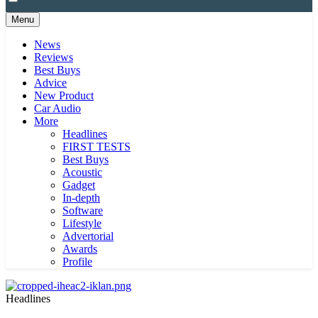
Menu
News
Reviews
Best Buys
Advice
New Product
Car Audio
More
Headlines
FIRST TESTS
Best Buys
Acoustic
Gadget
In-depth
Software
Lifestyle
Advertorial
Awards
Profile
Headlines