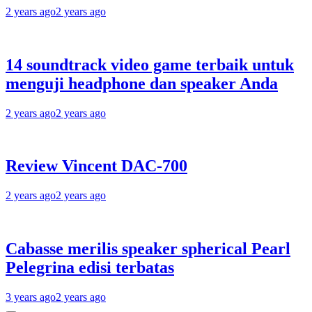
2 years ago
2 years ago
14 soundtrack video game terbaik untuk
menguji headphone dan speaker Anda
2 years ago
2 years ago
Review Vincent DAC-700
2 years ago
2 years ago
Cabasse merilis speaker spherical Pearl
Pelegrina edisi terbatas
3 years ago
2 years ago