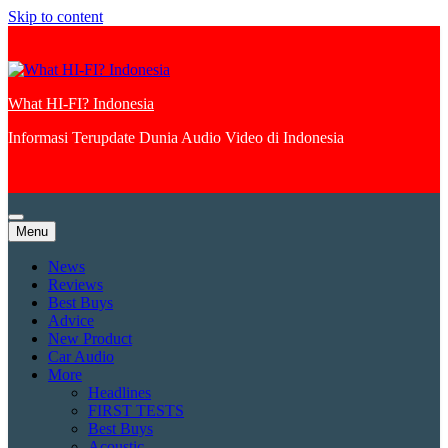
Skip to content
What HI-FI? Indonesia
Informasi Terupdate Dunia Audio Video di Indonesia
Menu
News
Reviews
Best Buys
Advice
New Product
Car Audio
More
Headlines
FIRST TESTS
Best Buys
Acoustic