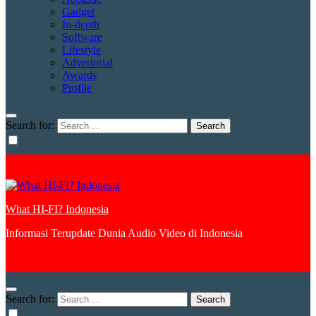
Gadget
In-depth
Software
Lifestyle
Advertorial
Awards
Profile
Search for:
What HI-FI? Indonesia
Informasi Terupdate Dunia Audio Video di Indonesia
Search for: