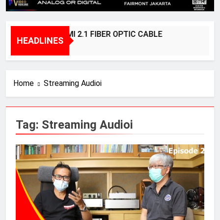
BRIDGEE – HDMI 2.1 FIBER OPTIC CABLE
K
HEADLINES
1 Year Ago
2
Home
Streaming Audioi
Tag:
Streaming Audioi