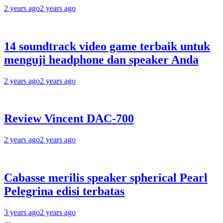
2 years ago
2 years ago
14 soundtrack video game terbaik untuk
menguji headphone dan speaker Anda
2 years ago
2 years ago
Review Vincent DAC-700
2 years ago
2 years ago
Cabasse merilis speaker spherical Pearl
Pelegrina edisi terbatas
3 years ago
2 years ago