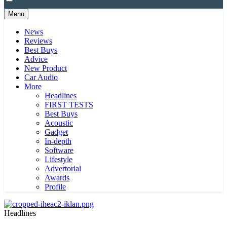
Menu
News
Reviews
Best Buys
Advice
New Product
Car Audio
More
Headlines
FIRST TESTS
Best Buys
Acoustic
Gadget
In-depth
Software
Lifestyle
Advertorial
Awards
Profile
Headlines