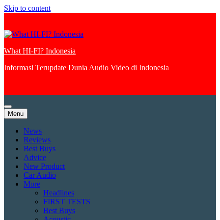
Skip to content
What HI-FI? Indonesia
Informasi Terupdate Dunia Audio Video di Indonesia
Menu
News
Reviews
Best Buys
Advice
New Product
Car Audio
More
Headlines
FIRST TESTS
Best Buys
Acoustic