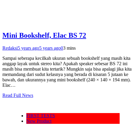
Mini Bookshelf, Elac BS 72
Redaksi
5 years ago
5 years ago
0
3 mins
Sampai seberapa kecilkah ukuran sebuah bookshelf yang masih kita
anggap layak untuk stereo kita? Apakah speaker sebesar BS 72 ini
masih bisa membuat kita tertarik? Mungkin saja bisa apalagi jika kita
memandang dari sudut kelasnya yang berada di kisaran 5 jutaan ke
bawah, dan ukurannya yang mini bookshelf (240 × 140 × 194 mm).
Elac…
Read Full News
FIRST TESTS
New Product