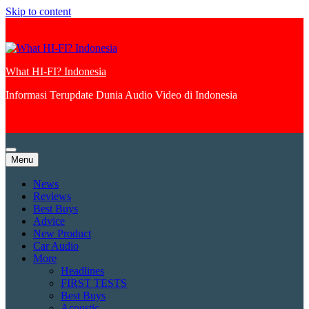
Skip to content
What HI-FI? Indonesia
Informasi Terupdate Dunia Audio Video di Indonesia
Menu
News
Reviews
Best Buys
Advice
New Product
Car Audio
More
Headlines
FIRST TESTS
Best Buys
Acoustic