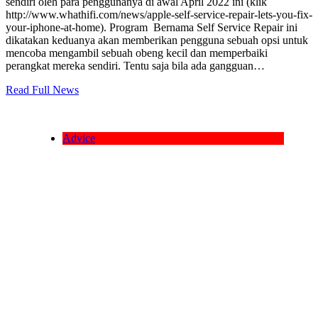
sendiri oleh para penggunanya di awal April 2022 ini (klik
http://www.whathifi.com/news/apple-self-service-repair-lets-you-fix-
your-iphone-at-home). Program Bernama Self Service Repair ini
dikatakan keduanya akan memberikan pengguna sebuah opsi untuk
mencoba mengambil sebuah obeng kecil dan memperbaiki
perangkat mereka sendiri. Tentu saja bila ada gangguan…
Read Full News
Advice