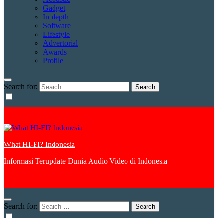
Gadget
In-depth
Software
Lifestyle
Advertorial
Awards
Profile
Search for:
What HI-FI? Indonesia
Informasi Terupdate Dunia Audio Video di Indonesia
Search for: