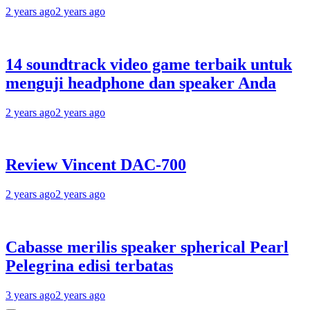
2 years ago
2 years ago
14 soundtrack video game terbaik untuk
menguji headphone dan speaker Anda
2 years ago
2 years ago
Review Vincent DAC-700
2 years ago
2 years ago
Cabasse merilis speaker spherical Pearl
Pelegrina edisi terbatas
3 years ago
2 years ago