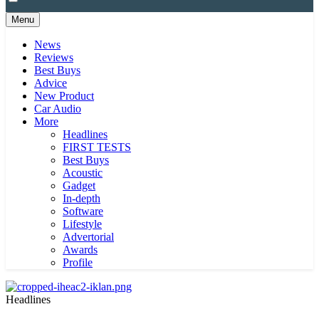
Menu
News
Reviews
Best Buys
Advice
New Product
Car Audio
More
Headlines
FIRST TESTS
Best Buys
Acoustic
Gadget
In-depth
Software
Lifestyle
Advertorial
Awards
Profile
Headlines