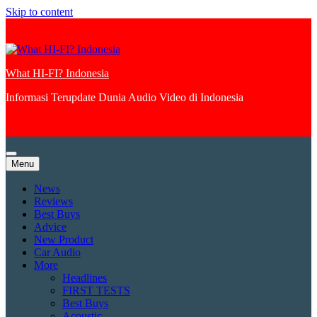
Skip to content
What HI-FI? Indonesia
Informasi Terupdate Dunia Audio Video di Indonesia
Menu
News
Reviews
Best Buys
Advice
New Product
Car Audio
More
Headlines
FIRST TESTS
Best Buys
Acoustic