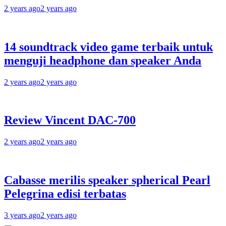
2 years ago
2 years ago
14 soundtrack video game terbaik untuk
menguji headphone dan speaker Anda
2 years ago
2 years ago
Review Vincent DAC-700
2 years ago
2 years ago
Cabasse merilis speaker spherical Pearl
Pelegrina edisi terbatas
3 years ago
2 years ago