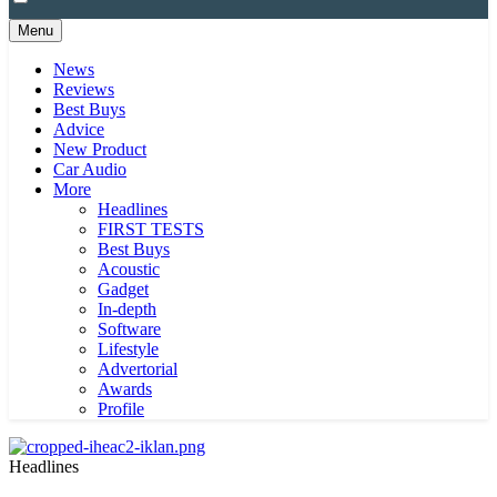
Menu
News
Reviews
Best Buys
Advice
New Product
Car Audio
More
Headlines
FIRST TESTS
Best Buys
Acoustic
Gadget
In-depth
Software
Lifestyle
Advertorial
Awards
Profile
Headlines