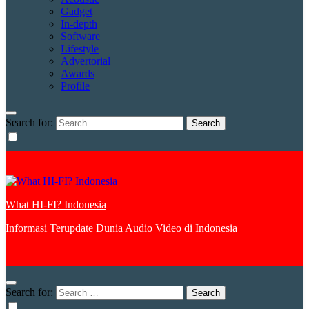
Gadget
In-depth
Software
Lifestyle
Advertorial
Awards
Profile
Search for:
What HI-FI? Indonesia
Informasi Terupdate Dunia Audio Video di Indonesia
Search for: