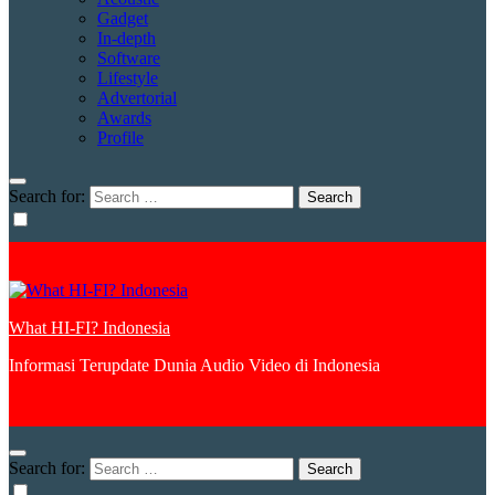
Gadget
In-depth
Software
Lifestyle
Advertorial
Awards
Profile
Search for:
What HI-FI? Indonesia
Informasi Terupdate Dunia Audio Video di Indonesia
Search for: