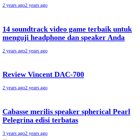
2 years ago
2 years ago
14 soundtrack video game terbaik untuk
menguji headphone dan speaker Anda
2 years ago
2 years ago
Review Vincent DAC-700
2 years ago
2 years ago
Cabasse merilis speaker spherical Pearl
Pelegrina edisi terbatas
3 years ago
2 years ago