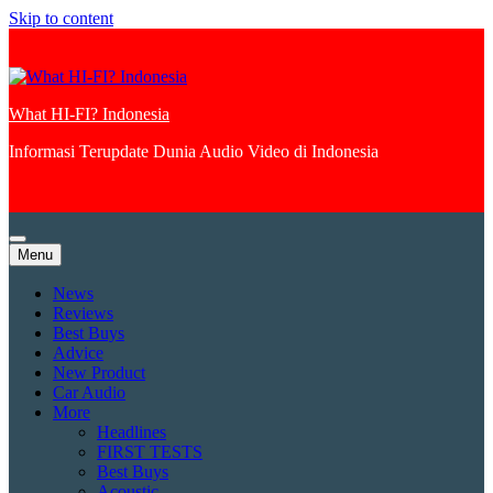
Skip to content
What HI-FI? Indonesia
Informasi Terupdate Dunia Audio Video di Indonesia
Menu
News
Reviews
Best Buys
Advice
New Product
Car Audio
More
Headlines
FIRST TESTS
Best Buys
Acoustic