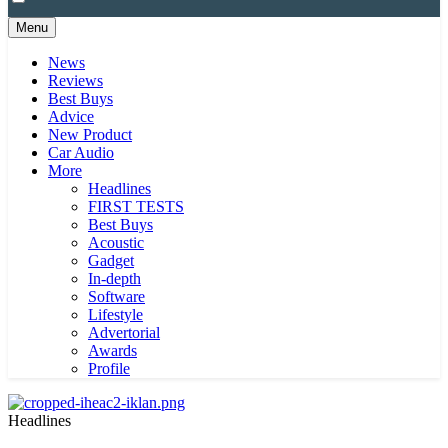
Menu
News
Reviews
Best Buys
Advice
New Product
Car Audio
More
Headlines
FIRST TESTS
Best Buys
Acoustic
Gadget
In-depth
Software
Lifestyle
Advertorial
Awards
Profile
Headlines