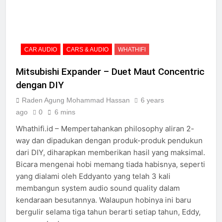
peraih Awards
2 Years Ago
Review Neumann NDH-
20
2 Years Ago
CAR AUDIO
CARS & AUDIO
WHATHIFI
14 soundtrack video game
terbaik untuk menguji
Mitsubishi Expander – Duet Maut Concentric
headphone dan speaker
2 Years Ago
Anda
dengan DIY
Review Vincent DAC-
700
Raden Agung Mohammad Hassan
6 years
2 Years Ago
ago
0
6 mins
Cabasse merilis speaker
Whathifi.id – Mempertahankan philosophy aliran 2-
spherical Pearl Pelegrina
edisi terbatas
way dan dipadukan dengan produk-produk pendukun
3 Years Ago
dari DIY, diharapkan memberikan hasil yang maksimal.
Bicara mengenai hobi memang tiada habisnya, seperti
yang dialami oleh Eddyanto yang telah 3 kali
membangun system audio sound quality dalam
kendaraan besutannya. Walaupun hobinya ini baru
bergulir selama tiga tahun berarti setiap tahun, Eddy,