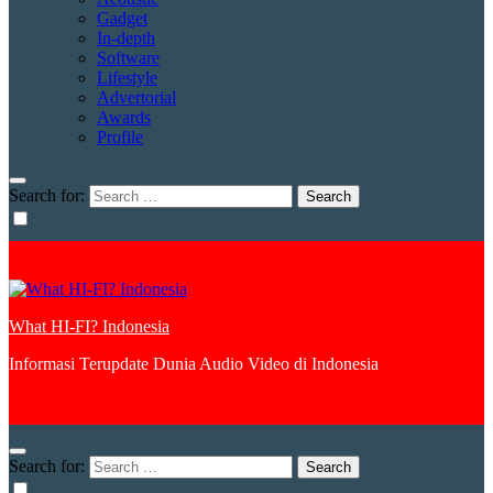
Gadget
In-depth
Software
Lifestyle
Advertorial
Awards
Profile
Search for:
What HI-FI? Indonesia
Informasi Terupdate Dunia Audio Video di Indonesia
Search for: