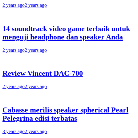
2 years ago
2 years ago
14 soundtrack video game terbaik untuk
menguji headphone dan speaker Anda
2 years ago
2 years ago
Review Vincent DAC-700
2 years ago
2 years ago
Cabasse merilis speaker spherical Pearl
Pelegrina edisi terbatas
3 years ago
2 years ago