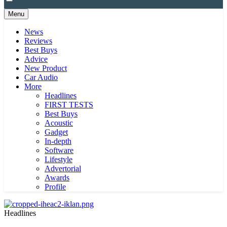
Menu
News
Reviews
Best Buys
Advice
New Product
Car Audio
More
Headlines
FIRST TESTS
Best Buys
Acoustic
Gadget
In-depth
Software
Lifestyle
Advertorial
Awards
Profile
Headlines