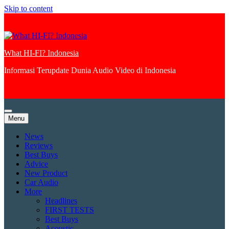
Skip to content
What HI-FI? Indonesia
Informasi Terupdate Dunia Audio Video di Indonesia
Menu
News
Reviews
Best Buys
Advice
New Product
Car Audio
More
Headlines
FIRST TESTS
Best Buys
Acoustic