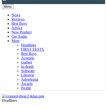
Menu
News
Reviews
Best Buys
Advice
New Product
Car Audio
More
Headlines
FIRST TESTS
Best Buys
Acoustic
Gadget
In-depth
Software
Lifestyle
Advertorial
Awards
Profile
Headlines