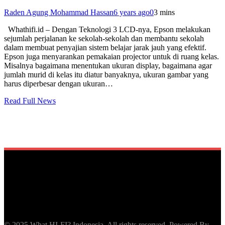
Raden Agung Mohammad Hassan
6 years ago
0
3 mins
Whathifi.id – Dengan Teknologi 3 LCD-nya, Epson melakukan
sejumlah perjalanan ke sekolah-sekolah dan membantu sekolah
dalam membuat penyajian sistem belajar jarak jauh yang efektif.
Epson juga menyarankan pemakaian projector untuk di ruang kelas.
Misalnya bagaimana menentukan ukuran display, bagaimana agar
jumlah murid di kelas itu diatur banyaknya, ukuran gambar yang
harus diperbesar dengan ukuran…
Read Full News
© 2025 What HI-FI? Indonesia. All rights reserved. Powered By