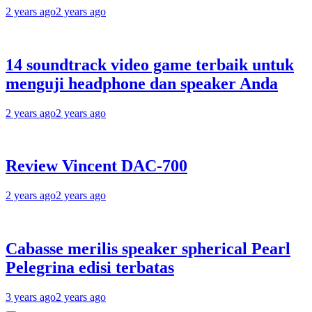
2 years ago
2 years ago
14 soundtrack video game terbaik untuk
menguji headphone dan speaker Anda
2 years ago
2 years ago
Review Vincent DAC-700
2 years ago
2 years ago
Cabasse merilis speaker spherical Pearl
Pelegrina edisi terbatas
3 years ago
2 years ago