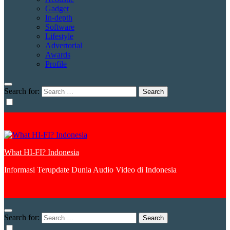
Gadget
In-depth
Software
Lifestyle
Advertorial
Awards
Profile
Search for:
What HI-FI? Indonesia
Informasi Terupdate Dunia Audio Video di Indonesia
Search for: