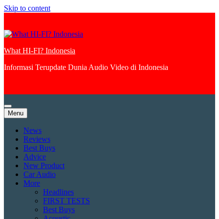
Skip to content
What HI-FI? Indonesia
Informasi Terupdate Dunia Audio Video di Indonesia
Menu
News
Reviews
Best Buys
Advice
New Product
Car Audio
More
Headlines
FIRST TESTS
Best Buys
Acoustic