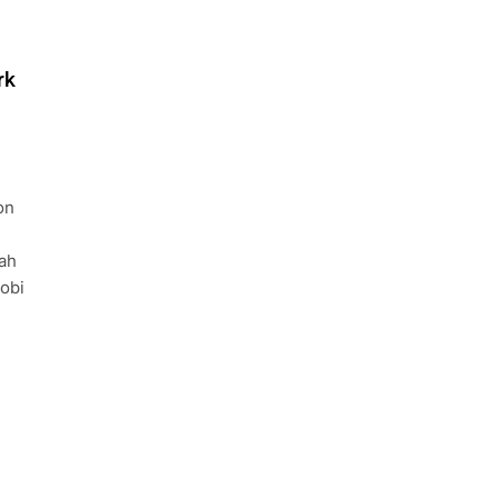
rk
on
ah
hobi