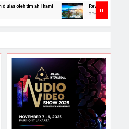
eh tim ahli kami
Review BenQ W5800
2 Years Ago