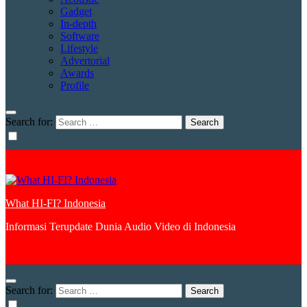
Gadget
In-depth
Software
Lifestyle
Advertorial
Awards
Profile
Search for:
What HI-FI? Indonesia
Informasi Terupdate Dunia Audio Video di Indonesia
Search for: