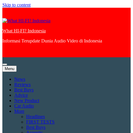
Skip to content
What HI-FI? Indonesia
Informasi Terupdate Dunia Audio Video di Indonesia
Menu
News
Reviews
Best Buys
Advice
New Product
Car Audio
More
Headlines
FIRST TESTS
Best Buys
Acoustic