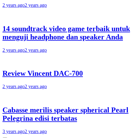
2 years ago
2 years ago
14 soundtrack video game terbaik untuk
menguji headphone dan speaker Anda
2 years ago
2 years ago
Review Vincent DAC-700
2 years ago
2 years ago
Cabasse merilis speaker spherical Pearl
Pelegrina edisi terbatas
3 years ago
2 years ago