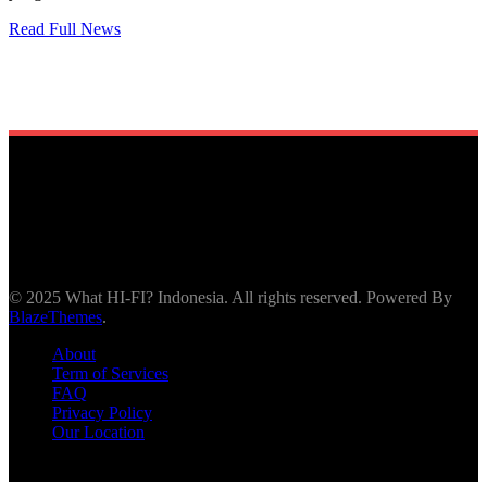
Read Full News
© 2025 What HI-FI? Indonesia. All rights reserved. Powered By
BlazeThemes
.
About
Term of Services
FAQ
Privacy Policy
Our Location