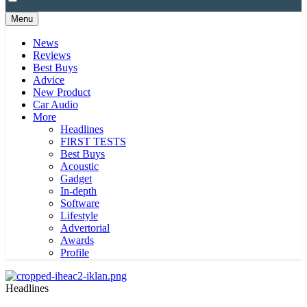
Menu
News
Reviews
Best Buys
Advice
New Product
Car Audio
More
Headlines
FIRST TESTS
Best Buys
Acoustic
Gadget
In-depth
Software
Lifestyle
Advertorial
Awards
Profile
Headlines