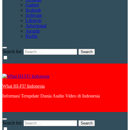
Gadget
In-depth
Software
Lifestyle
Advertorial
Awards
Profile
Search for:
What HI-FI? Indonesia
Informasi Terupdate Dunia Audio Video di Indonesia
Search for: