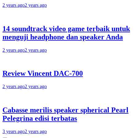
2 years ago
2 years ago
14 soundtrack video game terbaik untuk
menguji headphone dan speaker Anda
2 years ago
2 years ago
Review Vincent DAC-700
2 years ago
2 years ago
Cabasse merilis speaker spherical Pearl
Pelegrina edisi terbatas
3 years ago
2 years ago