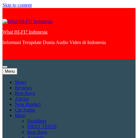
Skip to content
What HI-FI? Indonesia
Informasi Terupdate Dunia Audio Video di Indonesia
Menu
News
Reviews
Best Buys
Advice
New Product
Car Audio
More
Headlines
FIRST TESTS
Best Buys
Acoustic