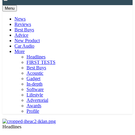
Menu
News
Reviews
Best Buys
Advice
New Product
Car Audio
More
Headlines
FIRST TESTS
Best Buys
Acoustic
Gadget
In-depth
Software
Lifestyle
Advertorial
Awards
Profile
Headlines