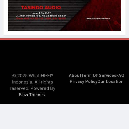
© 2025 What HI-FI?
About
Term Of Services
FAQ
Indonesia. All rights
Privacy Policy
Our Location
reserved. Powered By
.
BlazeThemes