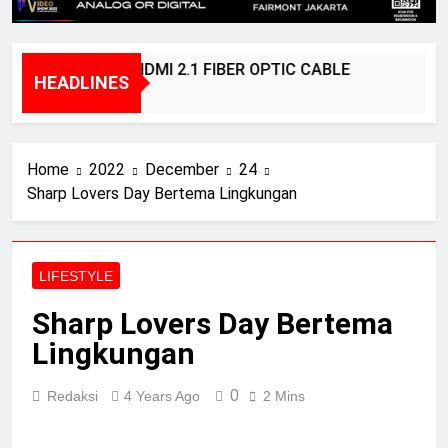
BRIDGEE – HDMI 2.1 FIBER OPTIC CABLE
HEADLINES
1 Year Ago
Home
2022
December
24
Sharp Lovers Day Bertema Lingkungan
LIFESTYLE
Sharp Lovers Day Bertema
Lingkungan
0
Redaksi
4 Years Ago
2 Mins