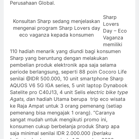
Perusahaan Global.
Sharp
Konsultan Sharp sedang menjelaskan
Lovers
mengenai program Sharp Lovers day
Day – Eco
eco vaganza kepada konsumen
Vaganza
memiliki
110 hadiah menarik yang diundi bagi konsumen
Sharp yang beruntung dengan melakukan
pembelian produk elektronik apa saja selama
periode berlangsung, seperti 88 poin Cocoro Life
senilai @IDR 500.000, 10 unit smartphone Sharp
AQUOS V6 5G IGA series, 5 unit laptop Dynabook
Satelite pro C40J13, 4 unit Selis
electric bike type
Agats, dan
hadiah Utama berupa trip eco wisata
ke Raja Ampat untuk 3 orang pemenang (setiap
pemenang bisa mengajak 1 orang). ”Caranya
sangat mudah untuk mengikuti promo ini,
konsumen cukup berbelanja produk Sharp apa
saja minimal senilai IDR 2.000.000
(berlaku