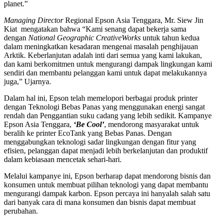
planet.”
Managing Director
Regional Epson Asia Tenggara, Mr. Siew Jin
Kiat mengatakan bahwa “Kami senang dapat bekerja sama
dengan
National Geographic CreativeWorks
untuk tahun kedua
dalam meningkatkan kesadaran mengenai masalah penghijauan
Arktik. Keberlanjutan adalah inti dari semua yang kami lakukan,
dan kami berkomitmen untuk mengurangi dampak lingkungan kami
sendiri dan membantu pelanggan kami untuk dapat melakukannya
juga,” Ujarnya.
Dalam hal ini, Epson telah memelopori berbagai produk printer
dengan Teknologi Bebas Panas yang menggunakan energi sangat
rendah dan Penggantian suku cadang yang lebih sedikit. Kampanye
Epson Asia Tenggara,
‘Be Cool’
, mendorong masyarakat untuk
beralih ke printer EcoTank yang Bebas Panas. Dengan
menggabungkan teknologi sadar lingkungan dengan fitur yang
efisien, pelanggan dapat menjadi lebih berkelanjutan dan produktif
dalam kebiasaan mencetak sehari-hari.
Melalui kampanye ini, Epson berharap dapat mendorong bisnis dan
konsumen untuk membuat pilihan teknologi yang dapat membantu
mengurangi dampak karbon. Epson percaya ini hanyalah salah satu
dari banyak cara di mana konsumen dan bisnis dapat membuat
perubahan.