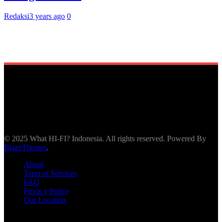
Redaksi
3 years ago
0
© 2025 What HI-FI? Indonesia. All rights reserved. Powered By
BlazeThemes
.
About
Term of Services
FAQ
Privacy Policy
Our Location