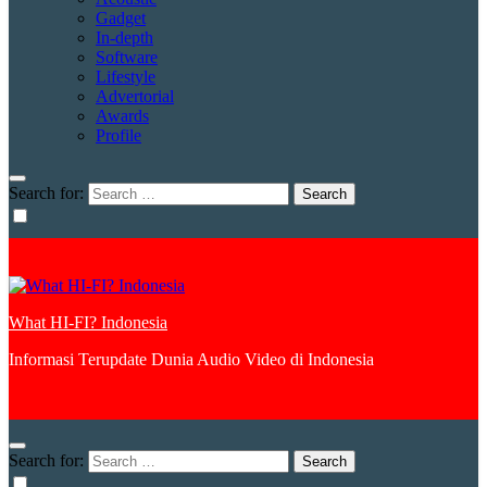
Gadget
In-depth
Software
Lifestyle
Advertorial
Awards
Profile
Search for:
What HI-FI? Indonesia
Informasi Terupdate Dunia Audio Video di Indonesia
Search for: