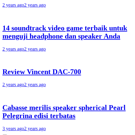
2 years ago
2 years ago
14 soundtrack video game terbaik untuk
menguji headphone dan speaker Anda
2 years ago
2 years ago
Review Vincent DAC-700
2 years ago
2 years ago
Cabasse merilis speaker spherical Pearl
Pelegrina edisi terbatas
3 years ago
2 years ago