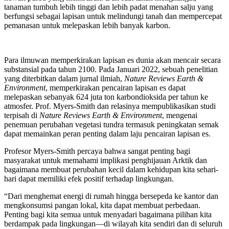
tanaman tumbuh lebih tinggi dan lebih padat menahan salju yang
berfungsi sebagai lapisan untuk melindungi tanah dan mempercepat
pemanasan untuk melepaskan lebih banyak karbon.
Para ilmuwan memperkirakan lapisan es dunia akan mencair secara
substansial pada tahun 2100. Pada Januari 2022, sebuah penelitian
yang diterbitkan dalam jurnal ilmiah,
Nature Reviews Earth &
Environment
, memperkirakan pencairan lapisan es dapat
melepaskan sebanyak 624 juta ton karbondioksida per tahun ke
atmosfer. Prof. Myers-Smith dan relasinya mempublikasikan studi
terpisah di
Nature Reviews Earth & Environment
, mengenai
penemuan perubahan vegetasi tundra termasuk peningkatan semak
dapat memainkan peran penting dalam laju pencairan lapisan es.
Profesor Myers-Smith percaya bahwa sangat penting bagi
masyarakat untuk memahami implikasi penghijauan Arktik dan
bagaimana membuat perubahan kecil dalam kehidupan kita sehari-
hari dapat memiliki efek positif terhadap lingkungan.
“Dari menghemat energi di rumah hingga bersepeda ke kantor dan
mengkonsumsi pangan lokal, kita dapat membuat perbedaan.
Penting bagi kita semua untuk menyadari bagaimana pilihan kita
berdampak pada lingkungan—di wilayah kita sendiri dan di seluruh