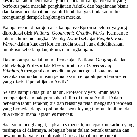
kesadaran akan pemanasan global, melalui kampanye baru yang
berfokus pada masalah penghijauan Arktik, dan bagaimana bisnis
dan konsumen dapat mengambil lebih banyak tindakan untuk
mengurangi dampak lingkungan mereka.
Kampanye ini dibangun atas kampanye Epson sebelumnya yang
diproduksi oleh
National Geographic CreativeWorks
. Kampanye
tahun lalu memenangkan Webby Award sebagai
People’s Voice
Winner
dalam kategori konten media sosial yang didedikasikan
untuk isu keberlanjutan, iklim, dan lingkungan.
Dalam kampanye tahun ini, Penjelajah National Geographic dan
ahli ekologi Profesor Isla Myers-Smith dari
University of
Edinburgh
menguraikan penelitiannya mengenai bagaimana
kenaikan suhu dan musim pemanasan mengarah pada fenomena
yang disebut ‘penghijauan Arktik’.
Selama hampir dua puluh tahun, Profesor Myers-Smith telah
mempelajari dampak perubahan iklim di tundra Arktik. Dalam
beberapa tahun terakhir, dia dan relasinya telah mengamati tendensi
yang berbeda, dengan pohon dan semak yang tumbuh lebih mudah
di Arktik di mana lapisan es mencair.
Saat suhu menghangat, lapisan es mencair, melepaskan karbon yang
tersimpan di dalamnya, sebagian besar dalam bentuk tanaman dan
hewan purba yang membusuk. Dan saat tanah menghangat,