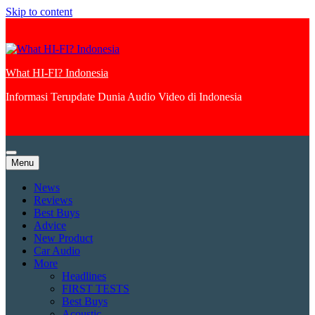
Skip to content
What HI-FI? Indonesia
Informasi Terupdate Dunia Audio Video di Indonesia
Menu
News
Reviews
Best Buys
Advice
New Product
Car Audio
More
Headlines
FIRST TESTS
Best Buys
Acoustic