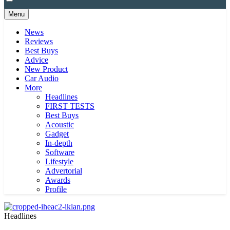
Menu
News
Reviews
Best Buys
Advice
New Product
Car Audio
More
Headlines
FIRST TESTS
Best Buys
Acoustic
Gadget
In-depth
Software
Lifestyle
Advertorial
Awards
Profile
Headlines