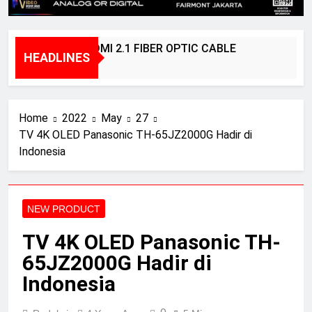
BRIDGEE – HDMI 2.1 FIBER OPTIC CABLE
K
HEADLINES
1 Year Ago
2
Home
2022
May
27
TV 4K OLED Panasonic TH-65JZ2000G Hadir di
Indonesia
NEW PRODUCT
TV 4K OLED Panasonic TH-
65JZ2000G Hadir di
Indonesia