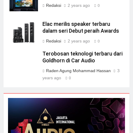
Redaksi
2 years ago
0
Elac merilis speaker terbaru
dalam seri Debut peraih Awards
Redaksi
2 years ago
0
Terobosan teknologi terbaru dari
Goldhorn di Car Audio
Raden Agung Mohammad Hassan
3
years ago
0