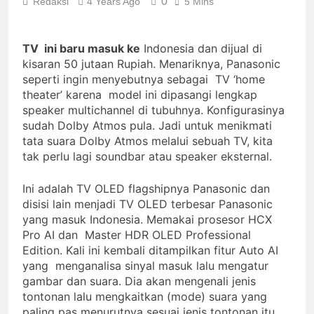
0
Redaksi
4 Years Ago
5 Mins
TV ini baru masuk ke
Indonesia dan dijual di
kisaran 50 jutaan Rupiah. Menariknya, Panasonic
seperti ingin menyebutnya sebagai TV ‘home
theater’ karena model ini dipasangi lengkap
speaker multichannel di tubuhnya. Konfigurasinya
sudah Dolby Atmos pula. Jadi untuk menikmati
tata suara Dolby Atmos melalui sebuah TV, kita
tak perlu lagi soundbar atau speaker eksternal.
Ini adalah TV OLED flagshipnya Panasonic dan
disisi lain menjadi TV OLED terbesar Panasonic
yang masuk Indonesia. Memakai prosesor HCX
Pro AI dan Master HDR OLED Professional
Edition. Kali ini kembali ditampilkan fitur Auto AI
yang menganalisa sinyal masuk lalu mengatur
gambar dan suara. Dia akan mengenali jenis
tontonan lalu mengkaitkan (mode) suara yang
paling pas menurutnya sesuai jenis tontonan itu.