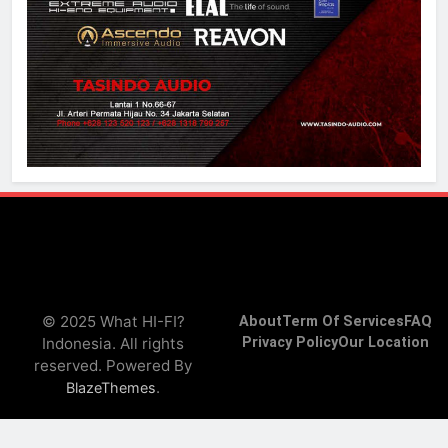
© 2025 What HI-FI?
About
Term Of Services
FAQ
Indonesia. All rights
Privacy Policy
Our Location
reserved. Powered By
.
BlazeThemes