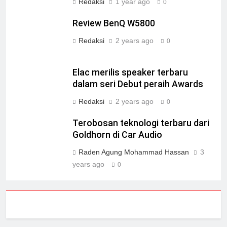
Redaksi
1 year ago
0
Review BenQ W5800
Redaksi
2 years ago
0
Elac merilis speaker terbaru
dalam seri Debut peraih Awards
Redaksi
2 years ago
0
Terobosan teknologi terbaru dari
Goldhorn di Car Audio
Raden Agung Mohammad Hassan
3
years ago
0