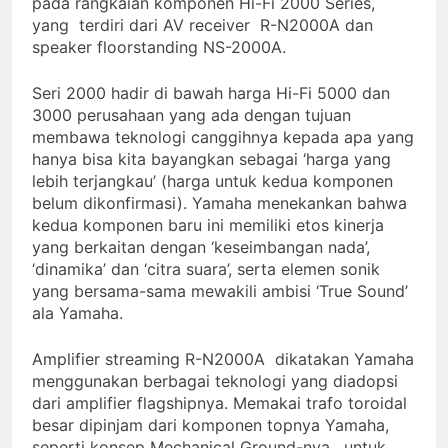
pada rangkaian komponen Hi-Fi 2000 Series,
700
yang terdiri dari AV receiver R-N2000A dan
2 Years Ago
speaker floorstanding NS-2000A.
Cabasse merilis speaker
spherical Pearl Pelegrina
Seri 2000 hadir di bawah harga Hi-Fi 5000 dan
edisi terbatas
3 Years Ago
3000 perusahaan yang ada dengan tujuan
membawa teknologi canggihnya kepada apa yang
hanya bisa kita bayangkan sebagai ‘harga yang
lebih terjangkau’ (harga untuk kedua komponen
belum dikonfirmasi). Yamaha menekankan bahwa
kedua komponen baru ini memiliki etos kinerja
yang berkaitan dengan ‘keseimbangan nada’,
‘dinamika’ dan ‘citra suara’, serta elemen sonik
yang bersama-sama mewakili ambisi ‘True Sound’
ala Yamaha.
Amplifier streaming R-N2000A dikatakan Yamaha
menggunakan berbagai teknologi yang diadopsi
dari amplifier flagshipnya. Memakai trafo toroidal
besar dipinjam dari komponen topnya Yamaha,
seperti konsep Mechanical Ground-nya, untuk