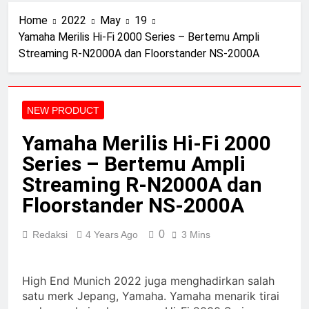
Sennheiser HD490 Pro
Home
2022
May
19
PLUS
2 Years Ago
Yamaha Merilis Hi-Fi 2000 Series – Bertemu Ampli
Speaker Elac terbaik 2024:
Streaming R-N2000A dan Floorstander NS-2000A
diuji dan diulas oleh tim
ahli kami
2 Years Ago
Review BenQ W5800
2 Years Ago
NEW PRODUCT
Review Aurender ACS
10
Yamaha Merilis Hi-Fi 2000
2 Years Ago
Series – Bertemu Ampli
Elac merilis speaker
Streaming R-N2000A dan
terbaru dalam seri Debut
peraih Awards
2 Years Ago
Floorstander NS-2000A
Review Neumann NDH-
20
0
Redaksi
4 Years Ago
3 Mins
2 Years Ago
14 soundtrack video game
terbaik untuk menguji
High End Munich 2022 juga menghadirkan salah
headphone dan speaker
2 Years Ago
satu merk Jepang, Yamaha. Yamaha menarik tirai
Anda
Review Vincent DAC-