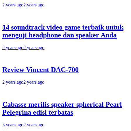
2 years ago
2 years ago
14 soundtrack video game terbaik untuk
menguji headphone dan speaker Anda
2 years ago
2 years ago
Review Vincent DAC-700
2 years ago
2 years ago
Cabasse merilis speaker spherical Pearl
Pelegrina edisi terbatas
3 years ago
2 years ago