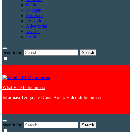
Gadget
In-depth
Software
Lifestyle
Advertorial
Awards
Profile
Search for:
What HI-FI? Indonesia
Informasi Terupdate Dunia Audio Video di Indonesia
Search for: