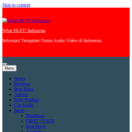
Skip to content
What HI-FI? Indonesia
Informasi Terupdate Dunia Audio Video di Indonesia
Menu
News
Reviews
Best Buys
Advice
New Product
Car Audio
More
Headlines
FIRST TESTS
Best Buys
Acoustic