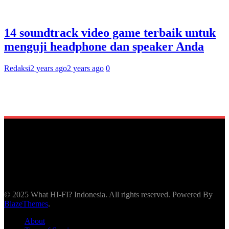
14 soundtrack video game terbaik untuk
menguji headphone dan speaker Anda
Redaksi
2 years ago
2 years ago
0
© 2025 What HI-FI? Indonesia. All rights reserved. Powered By
BlazeThemes
.
About