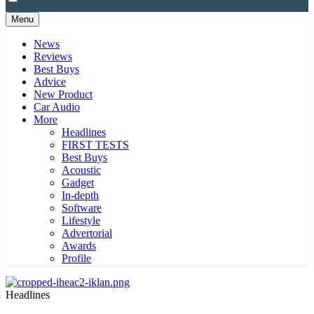
Menu
News
Reviews
Best Buys
Advice
New Product
Car Audio
More
Headlines
FIRST TESTS
Best Buys
Acoustic
Gadget
In-depth
Software
Lifestyle
Advertorial
Awards
Profile
Headlines