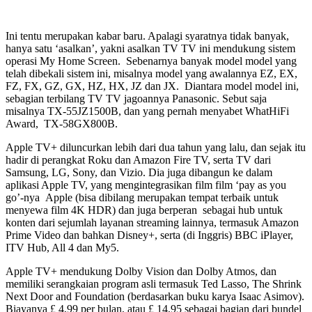
Ini tentu merupakan kabar baru. Apalagi syaratnya tidak banyak,
hanya satu ‘asalkan’, yakni asalkan TV TV ini mendukung sistem
operasi My Home Screen. Sebenarnya banyak model model yang
telah dibekali sistem ini, misalnya model yang awalannya EZ, EX,
FZ, FX, GZ, GX, HZ, HX, JZ dan JX. Diantara model model ini,
sebagian terbilang TV TV jagoannya Panasonic. Sebut saja
misalnya TX-55JZ1500B, dan yang pernah menyabet WhatHiFi
Award, TX-58GX800B.
Apple TV+ diluncurkan lebih dari dua tahun yang lalu, dan sejak itu
hadir di perangkat Roku dan Amazon Fire TV, serta TV dari
Samsung, LG, Sony, dan Vizio. Dia juga dibangun ke dalam
aplikasi Apple TV, yang mengintegrasikan film film ‘pay as you
go’-nya Apple (bisa dibilang merupakan tempat terbaik untuk
menyewa film 4K HDR) dan juga berperan sebagai hub untuk
konten dari sejumlah layanan streaming lainnya, termasuk Amazon
Prime Video dan bahkan Disney+, serta (di Inggris) BBC iPlayer,
ITV Hub, All 4 dan My5.
Apple TV+ mendukung Dolby Vision dan Dolby Atmos, dan
memiliki serangkaian program asli termasuk Ted Lasso, The Shrink
Next Door and Foundation (berdasarkan buku karya Isaac Asimov).
Biayanya £ 4,99 per bulan, atau £ 14,95 sebagai bagian dari bundel