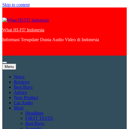
Skip to content
What HI-FI? Indonesia
Informasi Terupdate Dunia Audio Video di Indonesia
Menu
News
Reviews
Best Buys
Advice
New Product
Car Audio
More
Headlines
FIRST TESTS
Best Buys
Acoustic