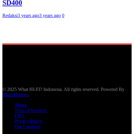
SD400
Redaksi
3 years ago
3 years ago
0
© 2025 What HI-FI? Indonesia. All rights reserved. Powered By
BlazeThemes
.
About
Term of Services
FAQ
Privacy Policy
Our Location