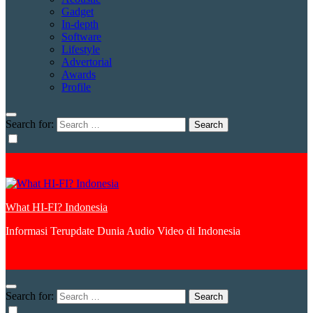
Gadget
In-depth
Software
Lifestyle
Advertorial
Awards
Profile
Search for:
What HI-FI? Indonesia
Informasi Terupdate Dunia Audio Video di Indonesia
Search for: