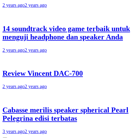
2 years ago
2 years ago
14 soundtrack video game terbaik untuk
menguji headphone dan speaker Anda
2 years ago
2 years ago
Review Vincent DAC-700
2 years ago
2 years ago
Cabasse merilis speaker spherical Pearl
Pelegrina edisi terbatas
3 years ago
2 years ago