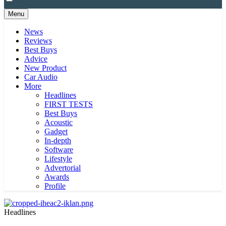
Menu
News
Reviews
Best Buys
Advice
New Product
Car Audio
More
Headlines
FIRST TESTS
Best Buys
Acoustic
Gadget
In-depth
Software
Lifestyle
Advertorial
Awards
Profile
Headlines