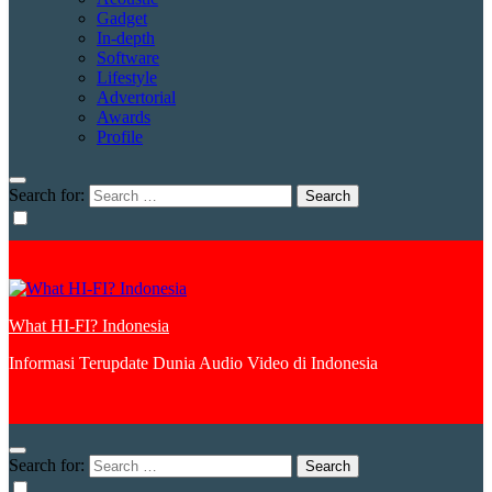
Gadget
In-depth
Software
Lifestyle
Advertorial
Awards
Profile
Search for:
What HI-FI? Indonesia
Informasi Terupdate Dunia Audio Video di Indonesia
Search for: