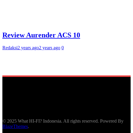
Review Aurender ACS 10
Redaksi
2 years ago
2 years ago
0
© 2025 What HI-FI? Indonesia. All rights reserved. Powered By
BlazeThemes
.