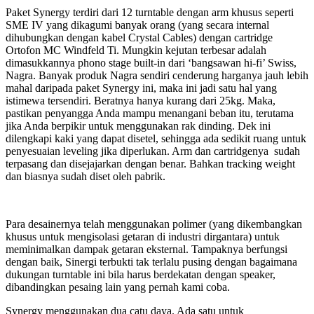
Paket Synergy terdiri dari 12 turntable dengan arm khusus seperti
SME IV yang dikagumi banyak orang (yang secara internal
dihubungkan dengan kabel Crystal Cables) dengan cartridge
Ortofon MC Windfeld Ti. Mungkin kejutan terbesar adalah
dimasukkannya phono stage built-in dari ‘bangsawan hi-fi’ Swiss,
Nagra. Banyak produk Nagra sendiri cenderung harganya jauh lebih
mahal daripada paket Synergy ini, maka ini jadi satu hal yang
istimewa tersendiri. Beratnya hanya kurang dari 25kg. Maka,
pastikan penyangga Anda mampu menangani beban itu, terutama
jika Anda berpikir untuk menggunakan rak dinding. Dek ini
dilengkapi kaki yang dapat disetel, sehingga ada sedikit ruang untuk
penyesuaian leveling jika diperlukan. Arm dan cartridgenya sudah
terpasang dan disejajarkan dengan benar. Bahkan tracking weight
dan biasnya sudah diset oleh pabrik.
Para desainernya telah menggunakan polimer (yang dikembangkan
khusus untuk mengisolasi getaran di industri dirgantara) untuk
meminimalkan dampak getaran eksternal. Tampaknya berfungsi
dengan baik, Sinergi terbukti tak terlalu pusing dengan bagaimana
dukungan turntable ini bila harus berdekatan dengan speaker,
dibandingkan pesaing lain yang pernah kami coba.
Synergy menggunakan dua catu daya. Ada satu untuk