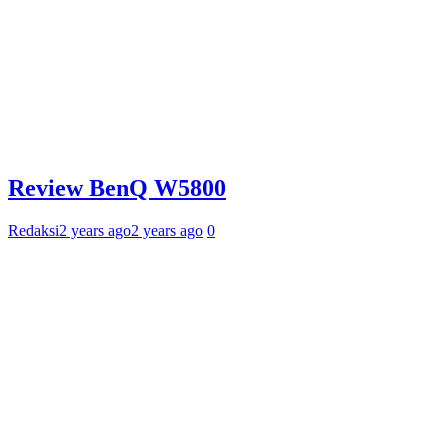
Review BenQ W5800
Redaksi
2 years ago
2 years ago
0