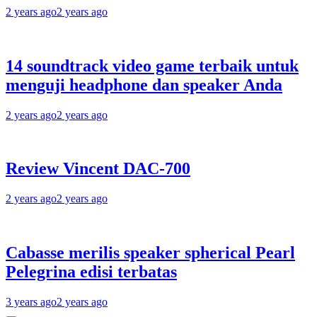
2 years ago
2 years ago
14 soundtrack video game terbaik untuk
menguji headphone dan speaker Anda
2 years ago
2 years ago
Review Vincent DAC-700
2 years ago
2 years ago
Cabasse merilis speaker spherical Pearl
Pelegrina edisi terbatas
3 years ago
2 years ago