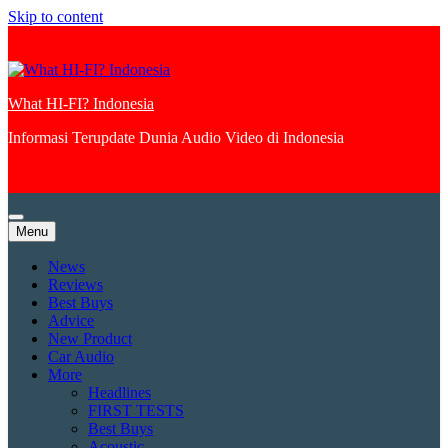
Skip to content
What HI-FI? Indonesia
Informasi Terupdate Dunia Audio Video di Indonesia
Menu
News
Reviews
Best Buys
Advice
New Product
Car Audio
More
Headlines
FIRST TESTS
Best Buys
Acoustic