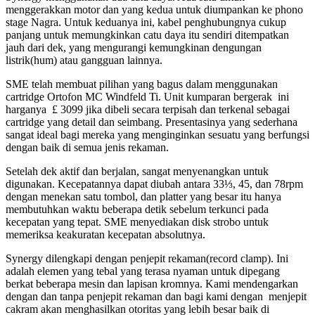
menggerakkan motor dan yang kedua untuk diumpankan ke phono
stage Nagra. Untuk keduanya ini, kabel penghubungnya cukup
panjang untuk memungkinkan catu daya itu sendiri ditempatkan
jauh dari dek, yang mengurangi kemungkinan dengungan
listrik(hum) atau gangguan lainnya.
SME telah membuat pilihan yang bagus dalam menggunakan
cartridge Ortofon MC Windfeld Ti. Unit kumparan bergerak ini
harganya £ 3099 jika dibeli secara terpisah dan terkenal sebagai
cartridge yang detail dan seimbang. Presentasinya yang sederhana
sangat ideal bagi mereka yang menginginkan sesuatu yang berfungsi
dengan baik di semua jenis rekaman.
Setelah dek aktif dan berjalan, sangat menyenangkan untuk
digunakan. Kecepatannya dapat diubah antara 33⅓, 45, dan 78rpm
dengan menekan satu tombol, dan platter yang besar itu hanya
membutuhkan waktu beberapa detik sebelum terkunci pada
kecepatan yang tepat. SME menyediakan disk strobo untuk
memeriksa keakuratan kecepatan absolutnya.
Synergy dilengkapi dengan penjepit rekaman(record clamp). Ini
adalah elemen yang tebal yang terasa nyaman untuk dipegang
berkat beberapa mesin dan lapisan kromnya. Kami mendengarkan
dengan dan tanpa penjepit rekaman dan bagi kami dengan menjepit
cakram akan menghasilkan otoritas yang lebih besar baik di