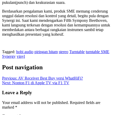
pukulan(punch) dan keakurasian suara.
Berdasarkan pengalaman kami, produk SME memang cenderung
unggul dalam resolusi dan kontrol yang detail, begitu pula dengan
Synergi ini. Saat kami mendengarkan Fifth Sympony Beethoven,
kami langsung terkesan dengan resolusi dan kemampuannya untuk
membedakan antara berbagai rangkaian instrumen sambil tetap
menghasilkan presentasi yang kohesif.
Tagged:
hobi audio
piringan hitam
stereo
Turntable
turntable SME
Synergy
vinyl
Post navigation
Previous:
AV Receiver Best Buy versi WhatHiFi?
Next:
Nonton F1 di Apple TV via F1 TV
Leave a Reply
Your email address will not be published.
Required fields are
marked
*