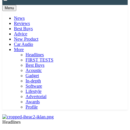
Menu
News
Reviews
Best Buys
Advice
New Product
Car Audio
More
Headlines
FIRST TESTS
Best Buys
Acoustic
Gadget
In-depth
Software
Lifestyle
Advertorial
Awards
Profile
Headlines