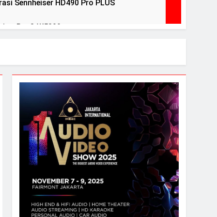
asi Sennheiser HD490 Pro PLUS
view BenQ W5800
ears Ago
ri Debut peraih Awards
ntuk menguji headphone dan speaker Anda
l Pelegrina edisi terbatas