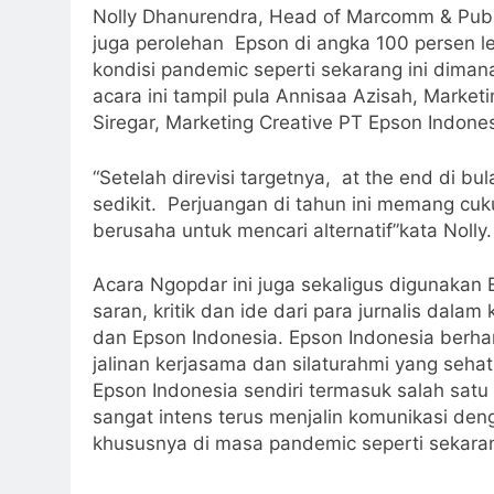
Nolly Dhanurendra, Head of Marcomm & Publ
juga perolehan Epson di angka 100 persen le
kondisi pandemic seperti sekarang ini dima
acara ini tampil pula Annisaa Azisah, Mark
Siregar, Marketing Creative PT Epson Indone
“Setelah direvisi targetnya, at the end di bu
sedikit. Perjuangan di tahun ini memang cu
berusaha untuk mencari alternatif”kata Nolly.
Acara Ngopdar ini juga sekaligus digunakan
saran, kritik dan ide dari para jurnalis dal
dan Epson Indonesia. Epson Indonesia berhar
jalinan kerjasama dan silaturahmi yang seha
Epson Indonesia sendiri termasuk salah satu
sangat intens terus menjalin komunikasi deng
khususnya di masa pandemic seperti sekaran