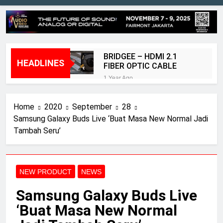
BRIDGEE – HDMI 2.1
HEADLINES
FIBER OPTIC CABLE
1 Year Ago
Kenyamanan dan Akurasi
Sennheiser HD490 Pro
Home
2020
September
28
PLUS
2 Years Ago
Samsung Galaxy Buds Live ‘Buat Masa New Normal Jadi
Speaker Elac terbaik 2024:
Tambah Seru’
diuji dan diulas oleh tim
ahli kami
2 Years Ago
Review BenQ W5800
2 Years Ago
NEW PRODUCT
NEWS
Review Aurender ACS
10
Samsung Galaxy Buds Live
2 Years Ago
‘Buat Masa New Normal
Elac merilis speaker
terbaru dalam seri Debut